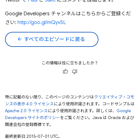
Twitter で
Paul
と
Jake
にコメントを投稿します。
Google Developers チャンネルはこちらからご登録くだ
さい:
http://goo.gl/mQyv5L
arrow_back
すべてのエピソードに戻る
この情報は役に立ちましたか？
特に記載のない限り、このページのコンテンツは
クリエイティブ・コモ
ンズの表示 4.0 ライセンス
により使用許諾されます。コードサンプルは
Apache 2.0 ライセンス
により使用許諾されます。詳しくは、
Google
Developers サイトのポリシー
をご覧ください。Java は Oracle および
関連会社の登録商標です。
最終更新日 2015-07-01 UTC。