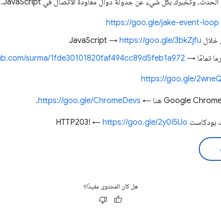
https://goo.gle/jake-event-loop
JavaScr →
https://goo.gle/3bkZjfu
ما تمامًا →
ithub.com/surma/1fde30101820faf494cc89d5feb1a972
https://goo.gle/2wneQ
.
https://goo.gle/ChromeDevs
ست HTTP203! ←
https://goo.gle/2y0I5Uo
هل كان المحتوى مفيدًا؟