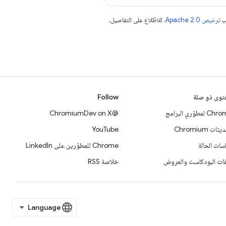
جب
ترخيص Apache 2.0‏
. للاطّلاع على التفاصيل،
وى ذو صلة
Follow
 لمطوّري البرامج
@ChromiumDev on X
ات Chromium
YouTube
سات الحالة
Chrome للمطوّرين على LinkedIn
ات البودكاست والعروض
خلاصة RSS