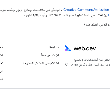
ما لم يُنصّ على خلاف ذلك، ونماذج الرموز مرخّصة بمو
. إنّ Java هي علامة تجارية مسجَّلة لشركة Oracle و/أو شركائها التابعين.
مساهمة
محت
الإبلاغ عن خطأ
Chrome
 تعمل عبر المتصفحات ولجميع
الاطّلاع على المشاكل المفتوحة
تحديث
المستخدمين. يُعدّ هذا الموقع الإلكتروني المركز الرئيسي للمحتوى الذي كتبه أعضاء فريق Chrome
درا
ملف