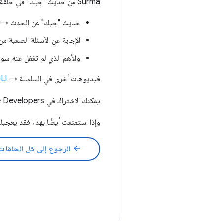
Surma من حديث "جيك" في حلقة الحدث، وتخبرك بكل شيء عن جدولة دوال معاودة الاتصال في JavaScript.
حديث "جيك" عن الحدث →
الإجابة عن الأسئلة الصعبة من خلال ipt
والأهم الذي لم تغفل عنه سور
فيديوهات أخرى في السلسلة →
Ll
يمكنك الاشتراك في Google Chrome Developers هنا ←
وإذا استمتعت أيضًا بهذا، فقد يعجبك بودكا
arrow_back
الرجوع إلى كل الحلقات