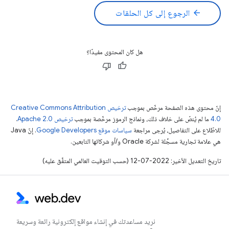
arrow_back
الرجوع إلى كل الحلقات
هل كان المحتوى مفيدًا؟
إنّ محتوى هذه الصفحة مرخّص بموجب
ترخيص Creative Commons Attribution
4.0‏
ما لم يُنصّ على خلاف ذلك، ونماذج الرموز مرخّصة بموجب
ترخيص Apache 2.0‏
.
للاطّلاع على التفاصيل، يُرجى مراجعة
سياسات موقع Google Developers‏
. إنّ Java
هي علامة تجارية مسجَّلة لشركة Oracle و/أو شركائها التابعين.
تاريخ التعديل الأخير: 2022-07-12 (حسب التوقيت العالمي المتفَّق عليه)
نريد مساعدتك في إنشاء مواقع إلكترونية رائعة وسريعة