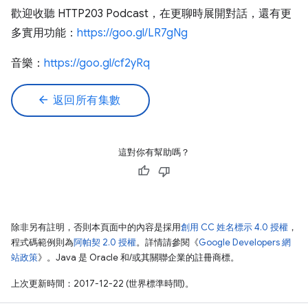
歡迎收聽 HTTP203 Podcast，在更聊時展開對話，還有更
多實用功能：
https://goo.gl/LR7gNg
音樂：
https://goo.gl/cf2yRq
arrow_back
返回所有集數
這對你有幫助嗎？
除非另有註明，否則本頁面中的內容是採用
創用 CC 姓名標示 4.0 授權
，
程式碼範例則為
阿帕契 2.0 授權
。詳情請參閱《
Google Developers 網
站政策
》。Java 是 Oracle 和/或其關聯企業的註冊商標。
上次更新時間：2017-12-22 (世界標準時間)。