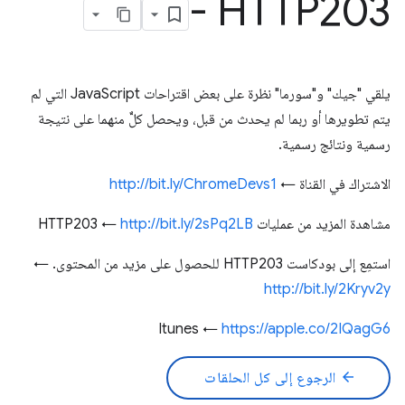
- HTTP203
يلقي "جيك" و"سورما" نظرة على بعض اقتراحات JavaScript التي لم
يتم تطويرها أو ربما لم يحدث من قبل، ويحصل كلٌّ منهما على نتيجة
رسمية ونتائج رسمية.
الاشتراك في القناة ←
http://bit.ly/ChromeDevs1
مشاهدة المزيد من عمليات HTTP203 ←
http://bit.ly/2sPq2LB
استمِع إلى بودكاست HTTP203 للحصول على مزيد من المحتوى. ←
http://bit.ly/2Kryv2y
Itunes ←
https://apple.co/2IQagG6
arrow_back
الرجوع إلى كل الحلقات