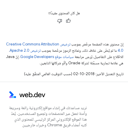
هل كان المحتوى مفيدًا؟
إنّ محتوى هذه الصفحة مرخّص بموجب
ترخيص Creative Commons Attribution
4.0‏
ما لم يُنصّ على خلاف ذلك، ونماذج الرموز مرخّصة بموجب
ترخيص Apache 2.0‏
.
للاطّلاع على التفاصيل، يُرجى مراجعة
سياسات موقع Google Developers‏
. إنّ Java
هي علامة تجارية مسجَّلة لشركة Oracle و/أو شركائها التابعين.
تاريخ التعديل الأخير: 2018-10-02 (حسب التوقيت العالمي المتفَّق عليه)
نريد مساعدتك في إنشاء مواقع إلكترونية رائعة وسريعة
وآمنة تعمل عبر المتصفحات ولجميع المستخدمين. يُعدّ
هذا الموقع الإلكتروني المركز الرئيسي للمحتوى الذي
كتبه أعضاء فريق Chrome وخبراء خارجيين