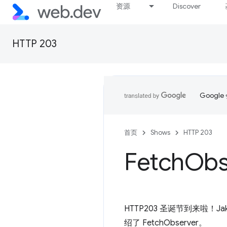
资源
Discover
HTTP 203
Goog
首页
Shows
HTTP 203
Fetch
Obs
HTTP203 圣诞节到来啦！J
绍了 FetchObserver。