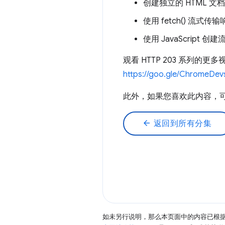
创建独立的 HTML 文档
使用 fetch() 流式传
使用 JavaScript 创
观看 HTTP 203 系列的更多
https://goo.gle/ChromeDev
此外，如果您喜欢此内容，可能会
arrow_back
返回到所有分集
如未另行说明，那么本页面中的内容已根