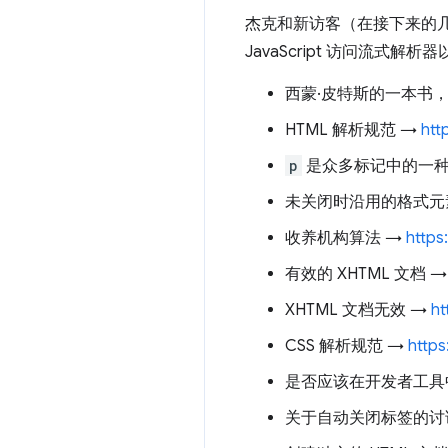
杰克和新访客（在接下来的几集
JavaScript 访问流式
西蒙·皮特斯的一本书，《Idio
HTML 解析规范 →
htt
p
是众多标记中的一种
未关闭时沿用的格式元
收养机构算法 →
https
有效的 XHTML 文档 
XHTML 文档无效 →
ht
CSS 解析规范 →
https
是否应该在开发者工具中
关于自动关闭标签的讨