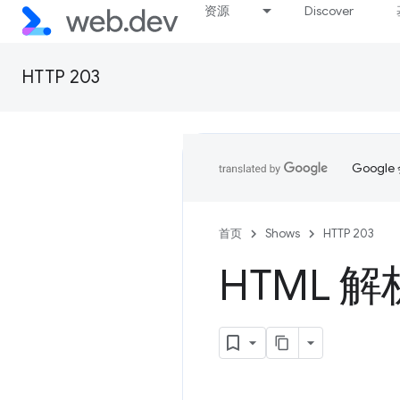
资源
Discover
HTTP 203
Goog
首页
Shows
HTTP 203
HTML 