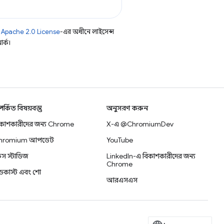
ি
Apache 2.0 License
-এর অধীনে লাইসেন্স
র্ক।
্পর্কিত বিষয়বস্তু
অনুসরণ করুন
িকাশকারীদের জন্য Chrome
X-এ @ChromiumDev
hromium আপডেট
YouTube
স স্টাডিজ
LinkedIn-এ বিকাশকারীদের জন্য
Chrome
ডকাস্ট এবং শো
আরএসএস