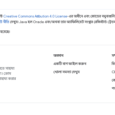
ন্ট
Creative Commons Attribution 4.0 License
-এর অধীনে এবং কোডের নমুনাগুল
ট নীতি
দেখুন। Java হল Oracle এবং/অথবা তার অ্যাফিলিয়েট সংস্থার রেজিস্টার্ড ট্রেডমা
হয়েছে।
অবদান
সম
একটি বাগ ফাইল করুন
ব
তে সাহায্য
খোলা সমস্যা দেখুন
C
য। ক্রোম
াহায্য করার
কে
প