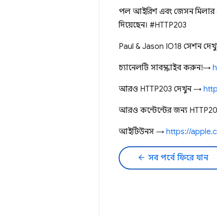
পল আইরিশ এবং জেসন মিলার এ
দিয়েছেন। #HTTP203
Paul & Jason IO18 সেশন দে
চ্যানেলটি সাবস্ক্রাইব করুন! →
h
আরও HTTP203 দেখুন →
http
আরও কন্টেন্টের জন্য HTTP20
আইটিউনস →
https://apple
arrow_back
সব পর্বে ফিরে যান