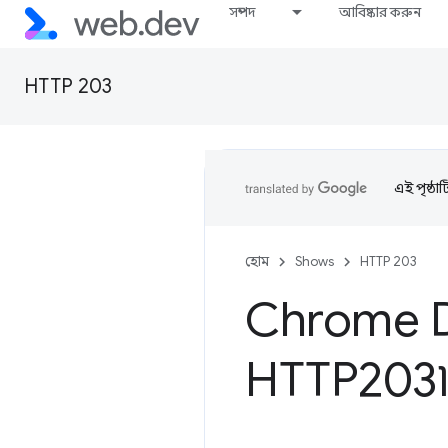
সম্পদ
আবিষ্কার করুন
HTTP 203
এই পৃষ্ঠা
হোম
Shows
HTTP 203
Chrome 
HTTP203