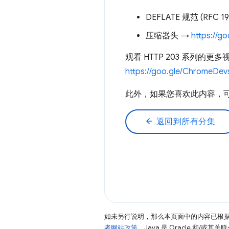
DEFLATE 规范 (RFC 19
压缩器头 →
https://g
观看 HTTP 203 系列的更多
https://goo.gle/ChromeDev
此外，如果您喜欢此内容，可能会
arrow_back
返回到所有分集
如未另行说明，那么本页面中的内容已根
者网站政策
。Java 是 Oracle 和/或