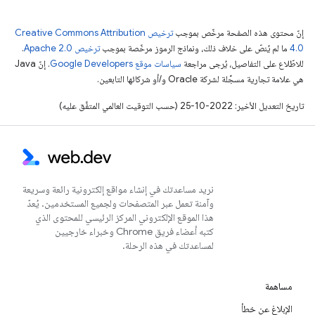
إنّ محتوى هذه الصفحة مرخّص بموجب
ترخيص Creative Commons Attribution
4.0‏
ما لم يُنصّ على خلاف ذلك، ونماذج الرموز مرخّصة بموجب
ترخيص Apache 2.0‏
.
للاطّلاع على التفاصيل، يُرجى مراجعة
سياسات موقع Google Developers‏
. إنّ Java
هي علامة تجارية مسجَّلة لشركة Oracle و/أو شركائها التابعين.
تاريخ التعديل الأخير: 2022-10-25 (حسب التوقيت العالمي المتفَّق عليه)
نريد مساعدتك في إنشاء مواقع إلكترونية رائعة وسريعة
وآمنة تعمل عبر المتصفحات ولجميع المستخدمين. يُعدّ
هذا الموقع الإلكتروني المركز الرئيسي للمحتوى الذي
كتبه أعضاء فريق Chrome وخبراء خارجيين
لمساعدتك في هذه الرحلة.
مساهمة
الإبلاغ عن خطأ