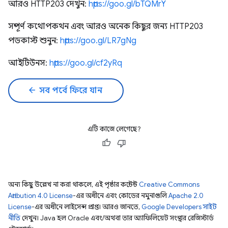
আরও HTTP203 দেখুন:
https://goo.gl/bTQMrY
সম্পূর্ণ কথোপকথন এবং আরও অনেক কিছুর জন্য HTTP203
পডকাস্ট শুনুন:
https://goo.gl/LR7gNg
আইটিউনস:
https://goo.gl/cf2yRq
arrow_back
সব পর্বে ফিরে যান
এটি কাজে লেগেছে?
অন্য কিছু উল্লেখ না করা থাকলে, এই পৃষ্ঠার কন্টেন্ট
Creative Commons
Attribution 4.0 License
-এর অধীনে এবং কোডের নমুনাগুলি
Apache 2.0
License
-এর অধীনে লাইসেন্স প্রাপ্ত। আরও জানতে,
Google Developers সাইট
নীতি
দেখুন। Java হল Oracle এবং/অথবা তার অ্যাফিলিয়েট সংস্থার রেজিস্টার্ড