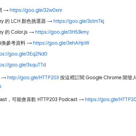
間 →
https://goo.gle/32w0xnr
Lilley 的 LCH 顏色挑選器 →
https://goo.gle/3stmTkj
ley 的 Color.js →
https://goo.gle/3H53kmy
色轉換參考資料 →
https://goo.gle/3ehAHpW
tps://goo.gle/3Eq2Nd0
ps://goo.gle/3squTTd
片 →
http://goo.gle/HTTP203
按這裡訂閱 Google Chrome 開發
s
t，可能會喜歡 HTTP203 Podcast →
https://goo.gle/HTTP2