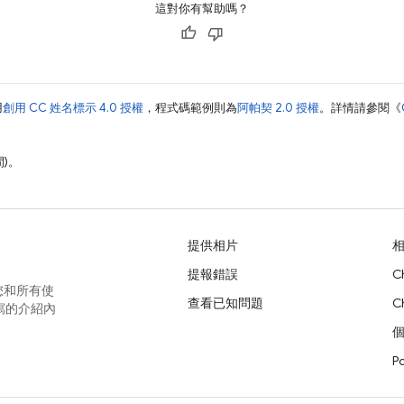
這對你有幫助嗎？
用
創用 CC 姓名標示 4.0 授權
，程式碼範例則為
阿帕契 2.0 授權
。詳情請參閱《
間)。
提供相片
提報錯誤
C
您和所有使
查看已知問題
C
寫的介紹內
P