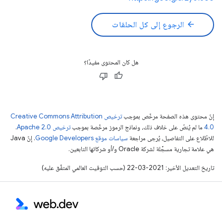
arrow_back
الرجوع إلى كل الحلقات
هل كان المحتوى مفيدًا؟
إنّ محتوى هذه الصفحة مرخّص بموجب
ترخيص Creative Commons Attribution
4.0‏
ما لم يُنصّ على خلاف ذلك، ونماذج الرموز مرخّصة بموجب
ترخيص Apache 2.0‏
.
للاطّلاع على التفاصيل، يُرجى مراجعة
سياسات موقع Google Developers‏
. إنّ Java
هي علامة تجارية مسجَّلة لشركة Oracle و/أو شركائها التابعين.
تاريخ التعديل الأخير: 2021-03-22 (حسب التوقيت العالمي المتفَّق عليه)