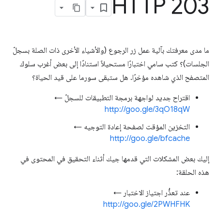
HTTP 203
ما مدى معرفتك بآلية عمل زر الرجوع (والأشياء الأخرى ذات الصلة بسجلّ
الجلسات)؟ كتب سامي اختبارًا مستحيلاً استنادًا إلى بعض أغرب سلوك
المتصفح الذي شاهده مؤخرًا. هل ستبقى سورما على قيد الحياة؟
اقتراح جديد لواجهة برمجة التطبيقات للسجلّ ←
http://goo.gle/3qO18qW
التخزين المؤقت لصفحة إعادة التوجيه ←
http://goo.gle/bfcache
إليك بعض المشكلات التي قدمها جيك أثناء التحقيق في المحتوى في
هذه الحلقة:
عند تعذُّر اجتياز الاختبار ←
http://goo.gle/2PWHFHK