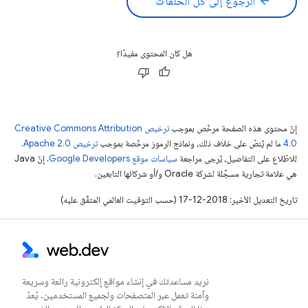
arrow_back
الرجوع إلى كل الحلقات
هل كان المحتوى مفيدًا؟
إنّ محتوى هذه الصفحة مرخّص بموجب
ترخيص Creative Commons Attribution
4.0‏
ما لم يُنصّ على خلاف ذلك، ونماذج الرموز مرخّصة بموجب
ترخيص Apache 2.0‏
.
للاطّلاع على التفاصيل، يُرجى مراجعة
سياسات موقع Google Developers‏
. إنّ Java
هي علامة تجارية مسجَّلة لشركة Oracle و/أو شركائها التابعين.
تاريخ التعديل الأخير: 2018-12-17 (حسب التوقيت العالمي المتفَّق عليه)
نريد مساعدتك في إنشاء مواقع إلكترونية رائعة وسريعة
وآمنة تعمل عبر المتصفحات ولجميع المستخدمين. يُعدّ