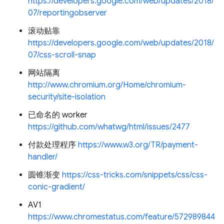
https://developers.google.com/web/updates/2018/
07/reportingobserver
滚动贴靠
https://developers.google.com/web/updates/2018/
07/css-scroll-snap
网站隔离
http://www.chromium.org/Home/chromium-
security/site-isolation
已命名的 worker
https://github.com/whatwg/html/issues/2477
付款处理程序
https://www.w3.org/TR/payment-
handler/
圆锥渐变
https://css-tricks.com/snippets/css/css-
conic-gradient/
AV1
https://www.chromestatus.com/feature/572989844