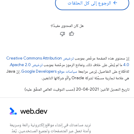
arrow_back
الرجوع إلى كل الحلقات
هل كان المحتوى مفيدًا؟
إنّ محتوى هذه الصفحة مرخّص بموجب
ترخيص Creative Commons Attribution
4.0‏
ما لم يُنصّ على خلاف ذلك، ونماذج الرموز مرخّصة بموجب
ترخيص Apache 2.0‏
.
للاطّلاع على التفاصيل، يُرجى مراجعة
سياسات موقع Google Developers‏
. إنّ Java
هي علامة تجارية مسجَّلة لشركة Oracle و/أو شركائها التابعين.
تاريخ التعديل الأخير: 2021-04-20 (حسب التوقيت العالمي المتفَّق عليه)
نريد مساعدتك في إنشاء مواقع إلكترونية رائعة وسريعة
وآمنة تعمل عبر المتصفحات ولجميع المستخدمين. يُعدّ