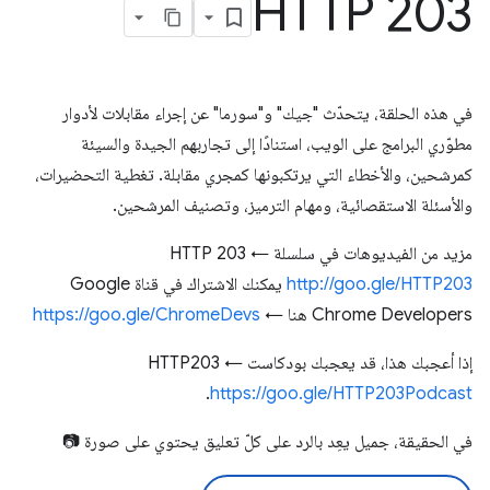
HTTP 203
في هذه الحلقة، يتحدّث "جيك" و"سورما" عن إجراء مقابلات لأدوار
مطوّري البرامج على الويب، استنادًا إلى تجاربهم الجيدة والسيئة
كمرشحين، والأخطاء التي يرتكبونها كمجري مقابلة. تغطية التحضيرات،
والأسئلة الاستقصائية، ومهام الترميز، وتصنيف المرشحين.
مزيد من الفيديوهات في سلسلة HTTP 203 ←
http://goo.gle/HTTP203
يمكنك الاشتراك في قناة Google
Chrome Developers هنا ←
https://goo.gle/ChromeDevs
إذا أعجبك هذا، قد يعجبك بودكاست HTTP203 ←
.
https://goo.gle/HTTP203Podcast
في الحقيقة، جميل يعِد بالرد على كلّ تعليق يحتوي على صورة 📷