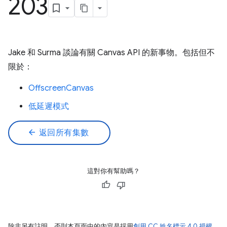
203
Jake 和 Surma 談論有關 Canvas API 的新事物。包括但不
限於：
OffscreenCanvas
低延遲模式
arrow_back
返回所有集數
這對你有幫助嗎？
除非另有註明，否則本頁面中的內容是採用
創用 CC 姓名標示 4.0 授權
，