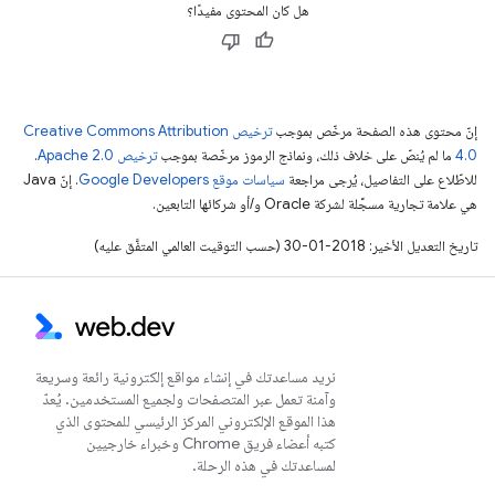
هل كان المحتوى مفيدًا؟
إنّ محتوى هذه الصفحة مرخّص بموجب
ترخيص Creative Commons Attribution
4.0‏
ما لم يُنصّ على خلاف ذلك، ونماذج الرموز مرخّصة بموجب
ترخيص Apache 2.0‏
.
للاطّلاع على التفاصيل، يُرجى مراجعة
سياسات موقع Google Developers‏
. إنّ Java
هي علامة تجارية مسجَّلة لشركة Oracle و/أو شركائها التابعين.
تاريخ التعديل الأخير: 2018-01-30 (حسب التوقيت العالمي المتفَّق عليه)
نريد مساعدتك في إنشاء مواقع إلكترونية رائعة وسريعة
وآمنة تعمل عبر المتصفحات ولجميع المستخدمين. يُعدّ
هذا الموقع الإلكتروني المركز الرئيسي للمحتوى الذي
كتبه أعضاء فريق Chrome وخبراء خارجيين
لمساعدتك في هذه الرحلة.