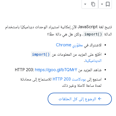
تتيح لغة JavaScript الآن إمكانية استيراد الوحدات ديناميكيًا باستخدام
الدالة
import()
. ولكن هل هي دالة حقًا؟
الاشتراك في
مطوّري Chrome
اطّلِع على المزيد من المعلومات عن
import()
الديناميكية
.
شاهد المزيد من HTTP 203:
https://goo.gl/bTQMrY
استمِع إلى
بودكاست HTTP 203
للاستماع إلى محادثة
لمدة ساعة كاملة وغير ذلك
arrow_back
الرجوع إلى كل الحلقات