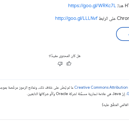
https://goo.gl/WRKc7L
http://goo.gl/LLLNvf
هل كان المحتوى مفيدًا؟
ما لم يُنصّ على خلاف ذلك، ونماذج الرموز مرخّصة بمو
. إنّ Java هي علامة تجارية مسجَّلة لشركة Oracle و/أو شركائها التابعين.