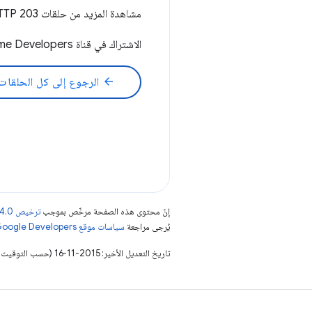
مشاهدة المزيد من حلقات HTTP 203 هنا:
الاشتراك في قناة Chrome Developers على الرابط
arrow_back
الرجوع إلى كل الحلقات
إنّ محتوى هذه الصفحة مرخّص بموجب
ترخيص Creative Commons Attribution 4.0‏
يُرجى مراجعة
سياسات موقع Google Developers‏
تاريخ التعديل الأخير: 2015-11-16 (حسب التوقيت العالمي المتفَّق عليه)