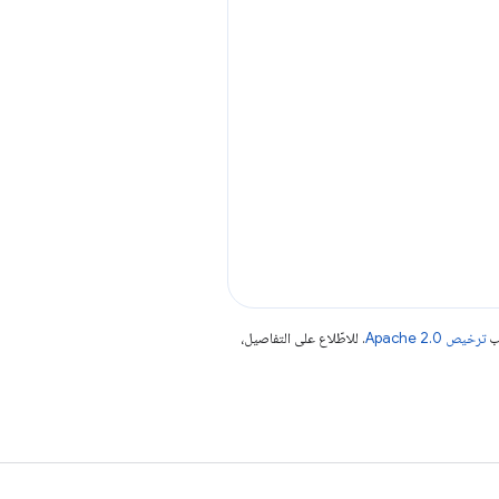
جب
ترخيص Apache 2.0‏
. للاطّلاع على التفاصيل،