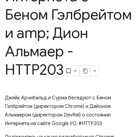
Беном Гэлбрейтом
и amp; Дион
Альмаер -
HTTP203
Джейк Арчибальд и Сурма беседуют с Беном
Гэлбрейтом (директором Chrome) и Дайоном
Альмаером (директором DevRel) о состоянии
Интернета на сайте Google I/O. #HTTP203