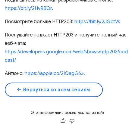
Подпишитесь на канал разработчиков Chrome:
https://bit.ly/2HvRBQr.
Посмотрите больше HTTP203:
https://bit.ly/2JGctVs
Послушайте подкаст HTTP203 и получите полный час
веб-чата:
https://developers.google.com/web/shows/http203/pod
cast/
Айтюнс:
https://apple.co/2IQagG6».
arrow_back
Вернуться ко всем сериям
Эта информация оказалась полезной?