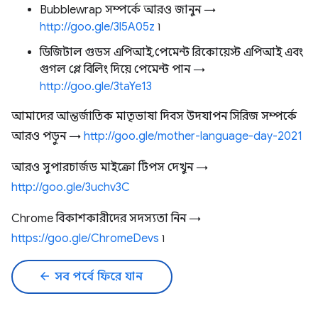
Bubblewrap সম্পর্কে আরও জানুন →
http://goo.gle/3l5A05z
৷
ডিজিটাল গুডস এপিআই, পেমেন্ট রিকোয়েস্ট এপিআই এবং
গুগল প্লে বিলিং দিয়ে পেমেন্ট পান →
http://goo.gle/3taYe13
আমাদের আন্তর্জাতিক মাতৃভাষা দিবস উদযাপন সিরিজ সম্পর্কে
আরও পড়ুন →
http://goo.gle/mother-language-day-2021
আরও সুপারচার্জড মাইক্রো টিপস দেখুন →
http://goo.gle/3uchv3C
Chrome বিকাশকারীদের সদস্যতা নিন →
https://goo.gle/ChromeDevs
৷
arrow_back
সব পর্বে ফিরে যান