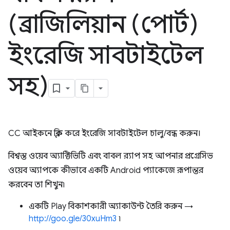
(ব্রাজিলিয়ান (পোর্ট)
ইংরেজি সাবটাইটেল
সহ)
CC আইকনে ক্লিক করে ইংরেজি সাবটাইটেল চালু/বন্ধ করুন।
বিশ্বস্ত ওয়েব অ্যাক্টিভিটি এবং বাবল র‍্যাপ সহ আপনার প্রগ্রেসিভ
ওয়েব অ্যাপকে কীভাবে একটি Android প্যাকেজে রূপান্তর
করবেন তা শিখুন৷
একটি Play বিকাশকারী অ্যাকাউন্ট তৈরি করুন →
http://goo.gle/30xuHm3
৷