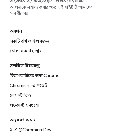
বহিরাগত বিশেষজ্ঞদের দ্বারা লিখিত সেই যাত্রায়
আপনাকে সাহায্য করার জন্য এই সাইটটি আমাদের
সামগ্রীর ঘর৷
অবদান
একটি বাগ ফাইল করুন
খোলা সমস্যা দেখুন
সম্পর্কিত বিষয়বস্তু
বিকাশকারীদের জন্য Chrome
Chromium আপডেট
কেস স্টাডিজ
পডকাস্ট এবং শো
অনুসরণ করুন
X-এ @ChromiumDev