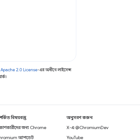
ি
Apache 2.0 License
-এর অধীনে লাইসেন্স
র্ক।
্পর্কিত বিষয়বস্তু
অনুসরণ করুন
িকাশকারীদের জন্য Chrome
X-এ @ChromiumDev
hromium আপডেট
YouTube