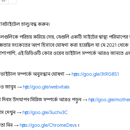
াবটাইটেল চালু/বন্ধ করুন।
লিকে পরিচয় করিয়ে দেয়, যেগুলি একটি সাইটের স্বাস্থ্য পরিমাপের জন্
্ঞতার সংকেতের অংশ হিসাবে ঘোষণা করা হয়েছিল যা মে 2021 থেকে সার্চ র
র পাশাপাশি, এই ভিডিওটি কোর ওয়েব ভাইটাল সম্পর্কে আরও জানতে এ
েব ভাইটাল সম্পর্কে অনুসন্ধান ঘোষণা →
https://goo.gle/3tRG8S1
আরও জানুন →
http://goo.gle/webvitals
া দিবস উদযাপন সিরিজ সম্পর্কে আরও পড়ুন →
http://goo.gle/mot
পস দেখুন →
http://goo.gle/3uchv3C
যতা নিন →
https://goo.gle/ChromeDevs
৷