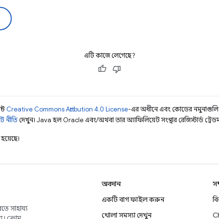
এটি কাজে লেগেছে?
ন্ট
Creative Commons Attribution 4.0 License
-এর অধীনে এবং কোডের নমুনাগুল
ট নীতি
দেখুন। Java হল Oracle এবং/অথবা তার অ্যাফিলিয়েট সংস্থার রেজিস্টার্ড ট্রেডমা
হয়েছে।
অবদান
সম
একটি বাগ ফাইল করুন
ব
তে সাহায্য
খোলা সমস্যা দেখুন
C
য। ক্রোম