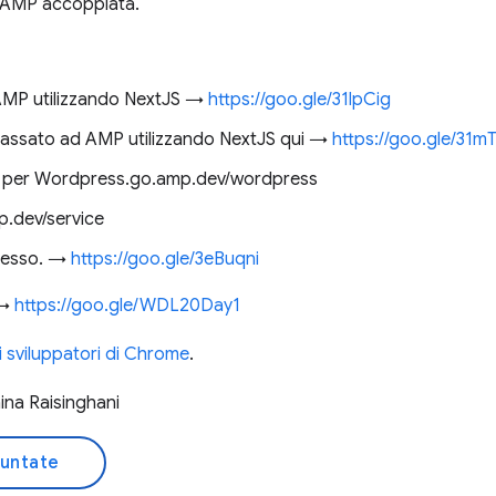
 AMP accoppiata.
AMP utilizzando NextJS →
https://goo.gle/31lpCig
passato ad AMP utilizzando NextJS qui →
https://goo.gle/31m
ale per Wordpress.go.amp.dev/wordpress
p.dev/service
stesso. →
https://goo.gle/3eBuqni
 →
https://goo.gle/WDL20Day1
li sviluppatori di Chrome
.
ina Raisinghani
puntate