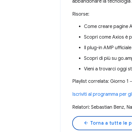
abbandonare la tecnologia
Risorse:
Come creare pagine 
Scopri come Axios è 
Il plug-in AMP uffici
Scopri di più su go.am
Vieni a trovarci oggi 
Playlist correlata: Giorno 1
Iscriviti al programma per g
Relatori: Sebastian Benz, Na
arrow_back
Torna a tutte le 