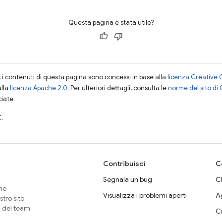
Questa pagina è stata utile?
i contenuti di questa pagina sono concessi in base alla
licenza Creative 
alla
licenza Apache 2.0
. Per ulteriori dettagli, consulta le
norme del sito di
ciate.
.
Contribuisci
C
Segnala un bug
Ch
che
Visualizza i problemi aperti
A
stro sito
i del team
C