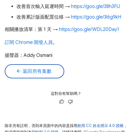
改善首次輸入延遲時間 →
https://goo.gle/38h3FlJ
改善累計版面配置位移 →
https://goo.gle/3i6g9kH
相關播放清單：第 1 天 →
https://goo.gle/WDL20Day1
訂閱 Chrome 開發人員
。
揚聲器：Addy Osmani
arrow_back
返回所有集數
這對你有幫助嗎？
除非另有註明，否則本頁面中的內容是採用
創用 CC 姓名標示 4.0 授權
，