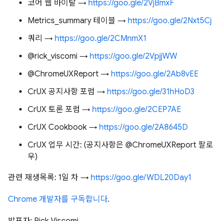
코어 웹 바이탈 →
https://goo.gle/2VjBmxF
Metrics_summary 테이블 →
https://goo.gle/2Nxt5Cj
쿼리 →
https://goo.gle/2CMnmX1
@rick_viscomi →
https://goo.gle/2VpjjWW
@ChromeUXReport →
https://goo.gle/2Ab8vEE
CrUX 공지사항 포럼 →
https://goo.gle/31hHoD3
CrUX 토론 포럼 →
https://goo.gle/2CEP7AE
CrUX Cookbook →
https://goo.gle/2A8645D
CrUX 업무 시간: (공지사항은 @ChromeUXReport 팔로
우)
관련 재생목록: 1일 차 →
https://goo.gle/WDL20Day1
Chrome 개발자를 구독합니다
.