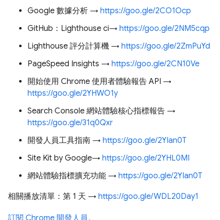
Google 數據分析 →
https://goo.gle/2CO1Ocp
GitHub：Lighthouse ci→
https://goo.gle/2NM5cqp
Lighthouse 評分計算機 →
https://goo.gle/2ZmPuYd
PageSpeed Insights →
https://goo.gle/2CN10Ve
開始使用 Chrome 使用者體驗報告 API →
https://goo.gle/2YHWO1y
Search Console 網站體驗核心指標報告 →
https://goo.gle/31q0Qxr
開發人員工具指南 →
https://goo.gle/2YIan0T
Site Kit by Google→
https://goo.gle/2YHL0MI
網站體驗指標擴充功能 →
https://goo.gle/2YIan0T
相關播放清單：第 1 天 →
https://goo.gle/WDL20Day1
訂閱 Chrome 開發人員
。