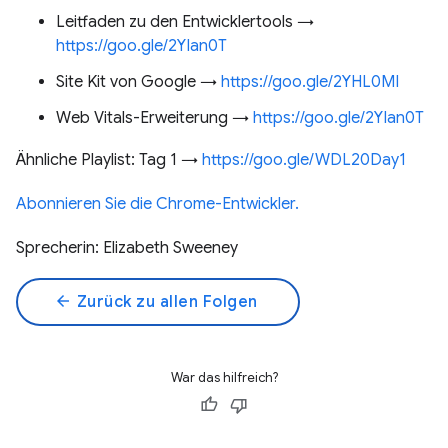
Leitfaden zu den Entwicklertools →
https://goo.gle/2YIan0T
Site Kit von Google →
https://goo.gle/2YHL0MI
Web Vitals-Erweiterung →
https://goo.gle/2YIan0T
Ähnliche Playlist: Tag 1 →
https://goo.gle/WDL20Day1
Abonnieren Sie die Chrome-Entwickler.
Sprecherin: Elizabeth Sweeney
arrow_back
Zurück zu allen Folgen
War das hilfreich?