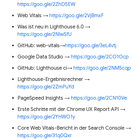
https://goo.gle/2ZhD5EW
Web Vitals →
https://goo.gle/2VjBmxF
Was ist neu in Lighthouse 6.0 →
https://goo.gle/2NIwSfU
GitHub: web-vitals→
https://goo.gle/3eL4vtj
Google Data Studio →
https://goo.gle/2CO1Ocp
GitHub: Lighthouse ci→
https://goo.gle/2NM5cqp
Lighthouse-Ergebnisrechner →
https://goo.gle/2ZmPuYd
PageSpeed Insights →
https://goo.gle/2CN10Ve
Erste Schritte mit der Chrome UX Report API →
https://goo.gle/2YHWO1y
Core Web Vitals-Bericht in der Search Console →
https://goo.gle/31q0Qxr