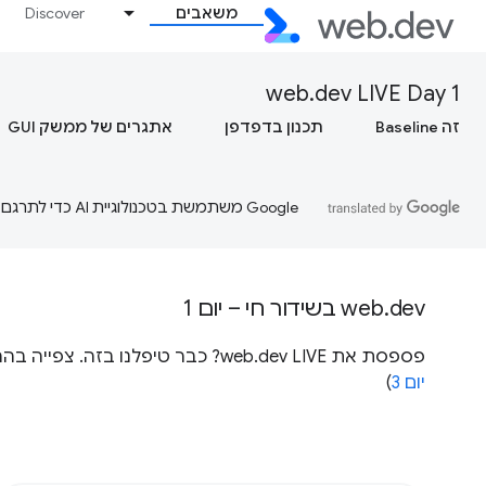
משאבים
Discover
web.dev LIVE Day 1
זה Baseline
תכנון בדפדפן
אתגרים של ממשק GUI
‫Google משתמשת בטכנולוגיית AI כדי לתרגם תוכן לשפה המועדפת עליך. בתרגומים כאלו עשויות להיות שגיאות.
web.dev בשידור חי – יום 1
פספסת את web.dev LIVE? כבר טיפלנו בזה. צפייה בהרצאות מאירוע web.dev בשידור חי 2020 ב-YouTube (
יום 3
)