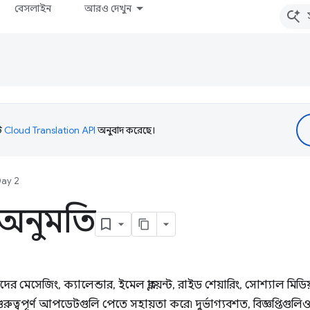
বেসলাইন
আরও দেখুন
টি
Cloud Translation API
অনুবাদ করেছে।
Day 2
তি অনুমতি
ীদের মেসেজিং, ক্যালেন্ডার, ইমেল ক্লায়েন্ট, রাইড শেয়ারিং, সোশ্যাল ম
 গুরুত্বপূর্ণ আপডেটগুলি পেতে সহায়তা করে৷ দুর্ভাগ্যবশত, বিজ্ঞপ্তিগ