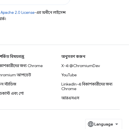
ি
Apache 2.0 License
-এর অধীনে লাইসেন্স
র্ক।
্পর্কিত বিষয়বস্তু
অনুসরণ করুন
িকাশকারীদের জন্য Chrome
X-এ @ChromiumDev
hromium আপডেট
YouTube
স স্টাডিজ
LinkedIn-এ বিকাশকারীদের জন্য
Chrome
ডকাস্ট এবং শো
আরএসএস