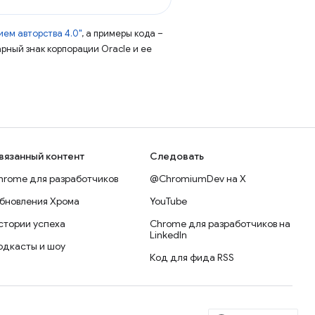
ем авторства 4.0"
, а примеры кода –
арный знак корпорации Oracle и ее
вязанный контент
Следовать
hrome для разработчиков
@ChromiumDev на X
бновления Хрома
YouTube
стории успеха
Chrome для разработчиков на
LinkedIn
одкасты и шоу
Код для фида RSS