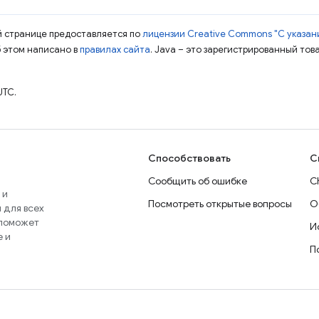
ой странице предоставляется по
лицензии Creative Commons "С указани
б этом написано в
правилах сайта
. Java – это зарегистрированный тов
UTC.
Способствовать
С
Сообщить об ошибке
C
 и
Посмотреть открытые вопросы
О
 для всех
 поможет
И
e и
П