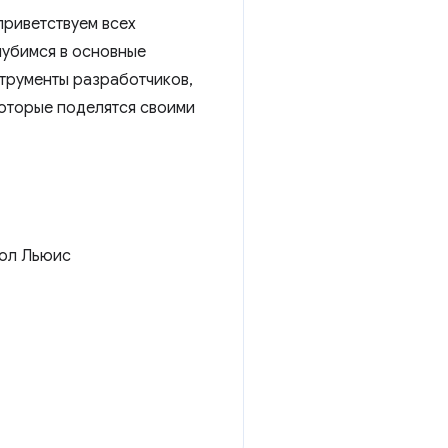
приветствуем всех
лубимся в основные
струменты разработчиков,
которые поделятся своими
 Пол Льюис