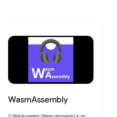
WasmAssembly
O WebAssembly (Wasm abreviado) é um