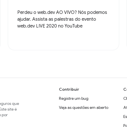
Perdeu o web.dev AO VIVO? Nós podemos
ajudar. Assista as palestras do evento
web.dev LIVE 2020 no YouTube
Contribuir
C
Registre um bug
C
seguros que
Veja as questões em aberto
A
ste site é
o por
E
P