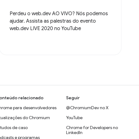
Perdeu o web.dev AO VIVO? Nós podemos
ajudar. Assista as palestras do evento
web.dev LIVE 2020 no YouTube
onteúdo relacionado
Seguir
hrome para desenvolvedores
@ChromiumDev no X
tualizações do Chromium
YouTube
studos de caso
Chrome for Developers no
LinkedIn
odcasts e programas