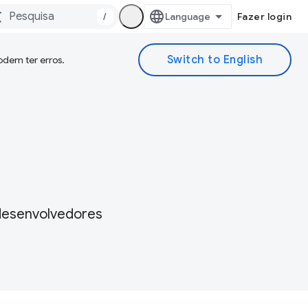
/
Fazer login
odem ter erros.
a desenvolvedores