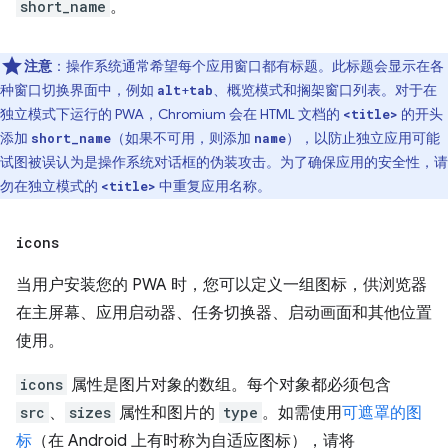
short_name
。
注意
：操作系统通常希望每个应用窗口都有标题。此标题会显示在各
种窗口切换界面中，例如
+
、概览模式和搁架窗口列表。对于在
alt
tab
独立模式下运行的 PWA，Chromium 会在 HTML 文档的
的开头
<title>
添加
（如果不可用，则添加
），以防止独立应用可能
short_name
name
试图被误认为是操作系统对话框的伪装攻击。为了确保应用的安全性，请
勿在独立模式的
中重复应用名称。
<title>
icons
当用户安装您的 PWA 时，您可以定义一组图标，供浏览器
在主屏幕、应用启动器、任务切换器、启动画面和其他位置
使用。
icons
属性是图片对象的数组。每个对象都必须包含
src
、
sizes
属性和图片的
type
。如需使用
可遮罩的图
标
（在 Android 上有时称为自适应图标），请将