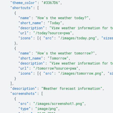
"theme_color"
:
"#3367D6"
,
"shortcuts"
:
[
{
"name"
:
"How's the weather today?"
,
"short_name"
:
"Today"
,
"description"
:
"View weather information for t
"url"
:
"/today?source=pwa"
,
"icons"
:
[{
"src"
:
"/images/today.png"
,
"size
},
{
"name"
:
"How's the weather tomorrow?"
,
"short_name"
:
"Tomorrow"
,
"description"
:
"View weather information for t
"url"
:
"/tomorrow?source=pwa"
,
"icons"
:
[{
"src"
:
"/images/tomorrow.png"
,
"s
}
],
"description"
:
"Weather forecast information"
,
"screenshots"
:
[
{
"src"
:
"/images/screenshot1.png"
,
"type"
:
"image/png"
,