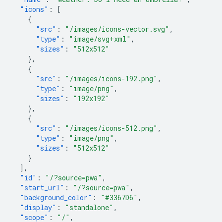
"icons"
:
[
{
"src"
:
"/images/icons-vector.svg"
,
"type"
:
"image/svg+xml"
,
"sizes"
:
"512x512"
},
{
"src"
:
"/images/icons-192.png"
,
"type"
:
"image/png"
,
"sizes"
:
"192x192"
},
{
"src"
:
"/images/icons-512.png"
,
"type"
:
"image/png"
,
"sizes"
:
"512x512"
}
],
"id"
:
"/?source=pwa"
,
"start_url"
:
"/?source=pwa"
,
"background_color"
:
"#3367D6"
,
"display"
:
"standalone"
,
"scope"
:
"/"
,