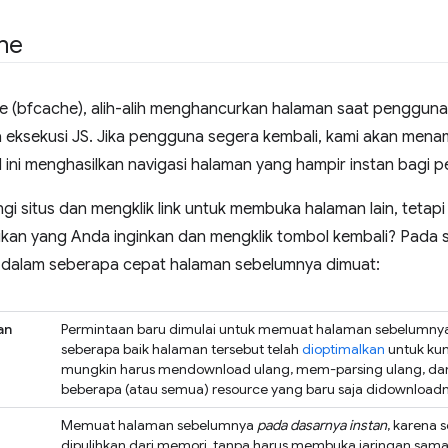
he
(bfcache), alih-alih menghancurkan halaman saat pengguna 
ksekusi JS. Jika pengguna segera kembali, kami akan menam
l ini menghasilkan navigasi halaman yang hampir instan bagi 
gi situs dan mengklik link untuk membuka halaman lain, tetap
an yang Anda inginkan dan mengklik tombol kembali? Pada s
dalam seberapa cepat halaman sebelumnya dimuat:
an
Permintaan baru dimulai untuk memuat halaman sebelumnya
seberapa baik halaman tersebut telah
dioptimalkan
untuk kun
mungkin harus mendownload ulang, mem-parsing ulang, da
beberapa (atau semua) resource yang baru saja didownload
Memuat halaman sebelumnya
pada dasarnya instan
, karena 
dipulihkan dari memori, tanpa harus membuka jaringan sama 