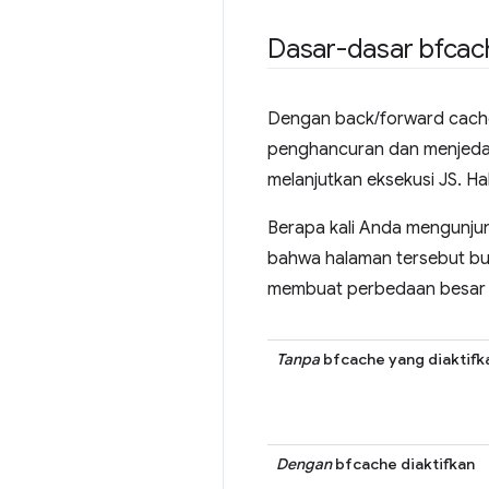
Dasar-dasar bfcac
Dengan back/forward cache 
penghancuran dan menjeda e
melanjutkan eksekusi JS. Ha
Berapa kali Anda mengunjun
bahwa halaman tersebut buk
membuat perbedaan besar 
Tanpa
bfcache yang diaktifk
Dengan
bfcache diaktifkan