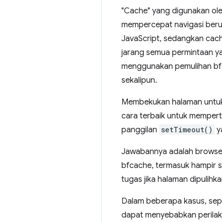
"Cache" yang digunakan o
mempercepat navigasi beru
JavaScript, sedangkan cach
jarang semua permintaan ya
menggunakan pemulihan bfca
sekalipun.
Membekukan halaman untuk 
cara terbaik untuk memper
panggilan
setTimeout()
y
Jawabannya adalah browser 
bfcache, termasuk hampir 
tugas jika halaman dipulihk
Dalam beberapa kasus, sepert
dapat menyebabkan perilak