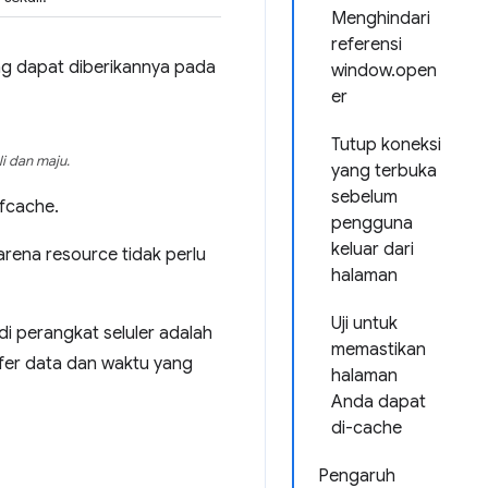
Menghindari
referensi
ng dapat diberikannya pada
window.open
er
Tutup koneksi
i dan maju.
yang terbuka
sebelum
fcache.
pengguna
keluar dari
rena resource tidak perlu
halaman
Uji untuk
i perangkat seluler adalah
memastikan
fer data dan waktu yang
halaman
Anda dapat
di-cache
Pengaruh