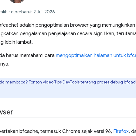
akhir diperbarui: 2 Juli 2026
bfcache) adalah pengoptimalan browser yang memungkinkan 
eningkatkan pengalaman penjelajahan secara signifikan, terut
g lebih lambat.
nda harus memahami cara
mengoptimalkan halaman untuk bfc
nya.
pada membaca? Tonton
video Tips DevTools tentang proses debug bfca
wser
rtakan bfcache, termasuk Chrome sejak versi 96,
Firefox
, d