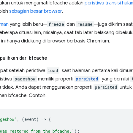
nakan untuk mengamati bfcache adalah
peristiwa transisi hal
oleh
sebagian besar browser
.
aman
yang lebih baru—
freeze
dan
resume
—juga dikirim saa
eberapa situasi lain, misalnya, saat tab latar belakang dibek
ini hanya didukung di browser berbasis Chromium.
pulihkan dari bfcache
epat setelah peristiwa
load
, saat halaman pertama kali dimua
ristiwa
pageshow
memiliki properti
persisted
, yang bernilai
ka tidak. Anda dapat menggunakan properti
persisted
untuk
ihan bfcache. Contoh:
geshow'
,
(
event
)
=
>
{
was restored from the bfcache.'
);