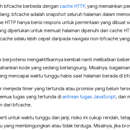
leh bfcache berbeda dengan
cache HTTP
, yang memainkan per
lang. bfcache adalah snapshot seluruh halaman dalam memor
e HTTP hanya berisi respons untuk permintaan yang dibuat 
ng diperlukan untuk memuat halaman dipenuhi dari cache HT
che selalu lebih cepat daripada navigasi non-bfcache yang 
berpotensi mengaktifkannya kembali nanti melibatkan beber
tahankan kode yang sedang berlangsung. Misalnya, bagaima
ang mencapai waktu tunggu habis saat halaman berada di b
menjeda timer yang tertunda atau promise yang belum terse
semua tugas yang tertunda di
antrean tugas JavaScript
, dan 
an dari bfcache.
i untuk waktu tunggu dan janji, risiko ini cukup rendah, tetapi
u yang membingungkan atau tidak terduga. Misalnya, jika br