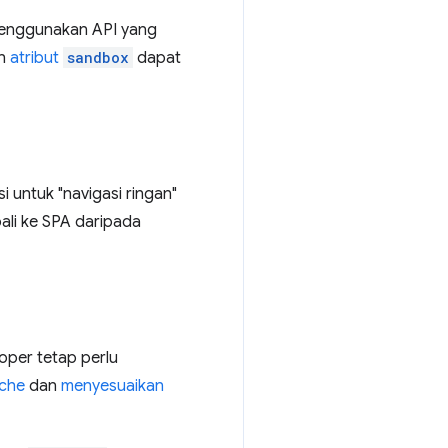
 menggunakan API yang
an
atribut
sandbox
dapat
 untuk "navigasi ringan"
ali ke SPA daripada
oper tetap perlu
ache
dan
menyesuaikan