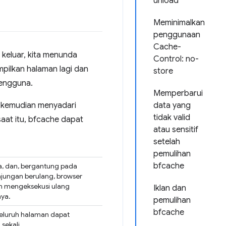
unload
Meminimalkan
penggunaan
Cache-
keluar, kita menunda
Control: no-
pilkan halaman lagi dan
store
pengguna.
Memperbarui
i kemudian menyadari
data yang
tidak valid
aat itu, bfcache dapat
atau sensitif
setelah
pemulihan
bfcache
, dan, bergantung pada
jungan berulang, browser
n mengeksekusi ulang
Iklan dan
nya.
pemulihan
bfcache
seluruh halaman dapat
sekali.