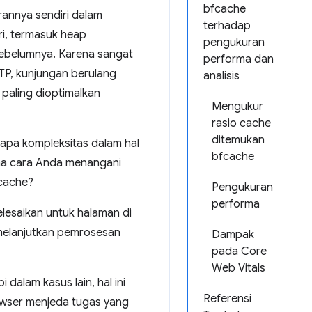
bfcache
annya sendiri dalam
terhadap
i, termasuk heap
pengukuran
sebelumnya. Karena sangat
performa dan
TP, kunjungan berulang
analisis
paling dioptimalkan
Mengukur
rasio cache
ditemukan
apa kompleksitas dalam hal
bfcache
na cara Anda menangani
fcache?
Pengukuran
performa
lesaikan untuk halaman di
melanjutkan pemrosesan
Dampak
pada Core
Web Vitals
 dalam kasus lain, hal ini
Referensi
owser menjeda tugas yang