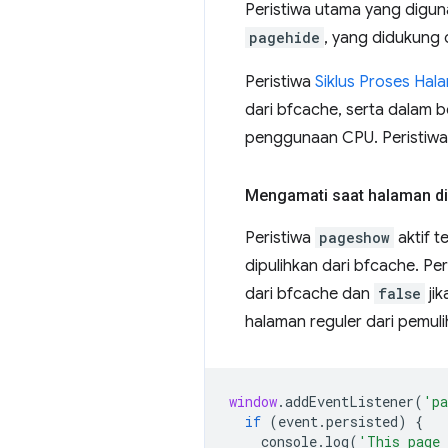
Peristiwa utama yang digu
pagehide
, yang didukung 
Peristiwa
Siklus Proses Hal
dari bfcache, serta dalam b
penggunaan CPU. Peristiwa 
Mengamati saat halaman di
Peristiwa
pageshow
aktif t
dipulihkan dari bfcache. Pe
dari bfcache dan
false
ji
halaman reguler dari pemul
window
.
addEventListener
(
'pa
if
(
event
.
persisted
)
{
console
.
log
(
'This page 