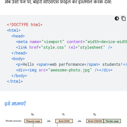
अब उसी पेज पर, बाहरी सीएसएस फ़ाइल का इस्तेमाल करके देखें:
<!DOCTYPE html>
<html>
<head>
<meta
name
=
"viewport"
content
=
"width=device-widt
<link
href
=
"style.css"
rel
=
"stylesheet"
/>
</head>
<body>
<p>
Hello 
<span>
web performance
</span>
 students!
<
<div><img
src
=
"awesome-photo.jpg"
/></div>
</body>
</html>
इसे आज़माएँ