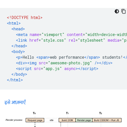
<!DOCTYPE html>
<html>
<head>
<meta
name
=
"viewport"
content
=
"width=device-widt
<link
href
=
"style.css"
rel
=
"stylesheet"
media
=
"p
</head>
<body>
<p>
Hello 
<span>
web performance
</span>
 students!
<
<div><img
src
=
"awesome-photo.jpg"
/></div>
<script
src
=
"app.js"
async
></script>
</body>
</html>
इसे आज़माएँ