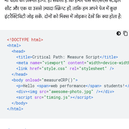
भी चीज़ों की ज़रूरत होगी: हो सकता है कि हमारे पास सीएसएस स्टाइल
शीट और एक या उससे ज़्यादा स्क्रिप्ट हों, ताकि हम अपने पेज में कुछ
इंटरैक्टिविटी जोड़ सकें. दोनों को मिक्स में जोड़कर देखें कि क्या होता है:
<!DOCTYPE html>
<html>
<head>
<title>
Critical Path: Measure Script
</title>
<meta
name
=
"viewport"
content
=
"width=device-widt
<link
href
=
"style.css"
rel
=
"stylesheet"
/>
</head>
<body
onload
=
"
measureCRP
()
"
>
<p>
Hello 
<span>
web performance
</span>
 students!
<
<div><img
src
=
"awesome-photo.jpg"
/></div>
<script
src
=
"timing.js"
></script>
</body>
</html>