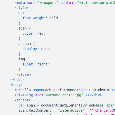
<meta
name
=
"viewport"
content
=
"width=device-widt
<style>
      p 
{
font-weight
:
 bold
;
}
      span 
{
color
:
 red
;
}
      p span 
{
display
:
 none
;
}
      img 
{
float
:
 right
;
}
</style>
</head>
<body>
<p>
Hello 
<span>
web performance
</span>
 students!
<
<div><img
src
=
"awesome-photo.jpg"
/></div>
<script>
var
 span 
=
 document
.
getElementsByTagName
(
'span
      span
.
textContent 
=
'interactive'
;
// change DO