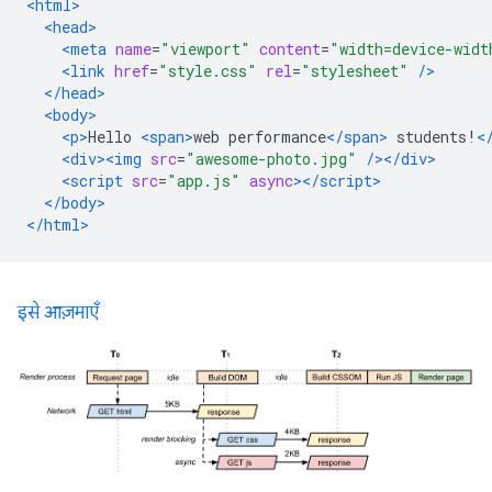
<html>
<head>
<meta
name
=
"viewport"
content
=
"width=device-widt
<link
href
=
"style.css"
rel
=
"stylesheet"
/>
</head>
<body>
<p>
Hello 
<span>
web performance
</span>
 students!
<
<div><img
src
=
"awesome-photo.jpg"
/></div>
<script
src
=
"app.js"
async
></script>
</body>
</html>
इसे आज़माएँ