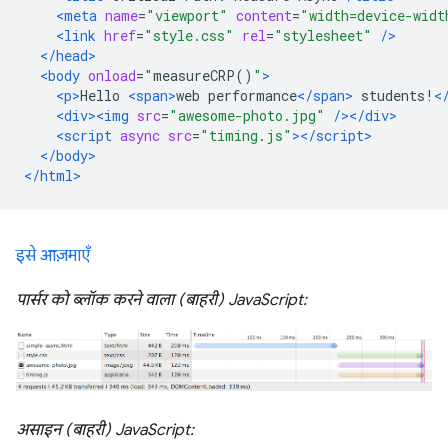
<meta
name
=
"viewport"
content
=
"width=device-widt
<link
href
=
"style.css"
rel
=
"stylesheet"
/>
</head>
<body
onload
=
"
measureCRP
()
"
>
<p>
Hello 
<span>
web performance
</span>
 students!
<
<div><img
src
=
"awesome-photo.jpg"
/></div>
<script
async
src
=
"timing.js"
></script>
</body>
</html>
इसे आज़माएँ
पार्सर को ब्लॉक करने वाला (बाहरी) JavaScript:
असाइन (बाहरी) JavaScript: