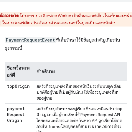
ข้อควรระวัง:
โปรดทราบว่า Service Worker เป็นอินสแตนซ์เดียวในแท็บและหน้าต
งๆ ในเบราว์เซอร์เดียวกัน ตัวแปรส่วนกลางจะแชร์ในทุกแท็บและหน้าต่าง
PaymentRequestEvent
ที่เก็บรักษาไว้มีข้อมูลสำคัญเกี่ยวกับ
ธุรกรรมนี้
ชื่อพร็อพเพ
คำอธิบาย
อร์ตี้
top
Origin
สตริงที่ระบุแหล่งที่มาของหน้าเว็บระดับบนสุด (โดย
ปกติคือผู้ขายที่เป็นผู้รับเงิน) ใช้เพื่อระบุแหล่งที่มา
ของผู้ขาย
payment
top
สตริงที่ระบุต้นทางของผู้เรียก ซึ่งอาจเหมือนกับ
Request
Origin
เมื่อผู้ขายเรียกใช้ Payment Request API
Origin
โดยตรง แต่ก็อาจแตกต่างกันหาก API ถูกเรียกใช้จาก
ภายใน iframe โดยบุคคลที่สาม เช่น เกตเวย์การชำระ