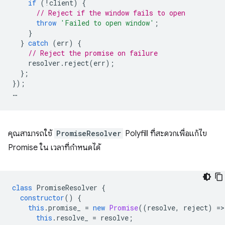
if
(
!
client
)
{
// Reject if the window fails to open
throw
'Failed to open window'
;
}
}
catch
(
err
)
{
// Reject the promise on failure
resolver
.
reject
(
err
);
};
});
…
คุณสามารถใช้
PromiseResolver
Polyfill ที่สะดวกเพื่อแก้ไข
Promise ใน เวลาที่กำหนดได้
class
PromiseResolver
{
constructor
()
{
this
.
promise_
=
new
Promise
((
resolve
,
reject
)
=
>
this
.
resolve_
=
resolve
;