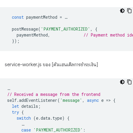
const
paymentMethod
=
…
postMessage
(
'PAYMENT_AUTHORIZED'
,
{
paymentMethod
,
// Payment method id
});
service-worker.js ของ [ตัวแฮนเดิลการชำระเงิน]
…
// Received a message from the frontend
self
.
addEventListener
(
'message'
,
async
e
=
>
{
let
details
;
try
{
switch
(
e
.
data
.
type
)
{
…
case
'PAYMENT_AUTHORIZED'
: