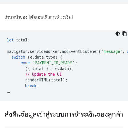
ส่วนหน้าของ [ตัวแฮนเดิลการชำระเงิน]
let
total
;
navigator
.
serviceWorker
.
addEventListener
(
'message'
,
switch
(
e
.
data
.
type
)
{
case
'PAYMENT_IS_READY'
:
({
total
}
=
e
.
data
);
// Update the UI
renderHTML
(
total
);
break
;
…
ส่งคืนข้อมูลเข้าสู่ระบบการชำระเงินของลูกค้า