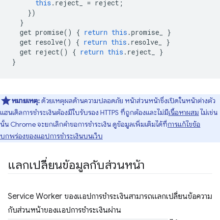
this
.
reject_
=
reject
;
})
}
get
promise
()
{
return
this
.
promise_
}
get
resolve
()
{
return
this
.
resolve_
}
get
reject
()
{
return
this
.
reject_
}
}
หมายเหตุ:
ด้วยเหตุผลด้านความปลอดภัย หน้าส่วนหน้าซึ่งเปิดในหน้าต่างตัว
แฮนเดิลการชำระเงินต้องมีใบรับรอง HTTPS ที่ถูกต้องและไม่มี
เนื้อหาผสม
ไม่เช่น
นั้น Chrome จะยกเลิกคำขอการชำระเงิน ดูข้อมูลเพิ่มเติมได้ที่
การแก้ไขข้อ
บกพร่องของแอปการชำระเงินบนเว็บ
แลกเปลี่ยนข้อมูลกับส่วนหน้า
Service Worker ของแอปการชำระเงินสามารถแลกเปลี่ยนข้อความ
กับส่วนหน้าของแอปการชำระเงินผ่าน