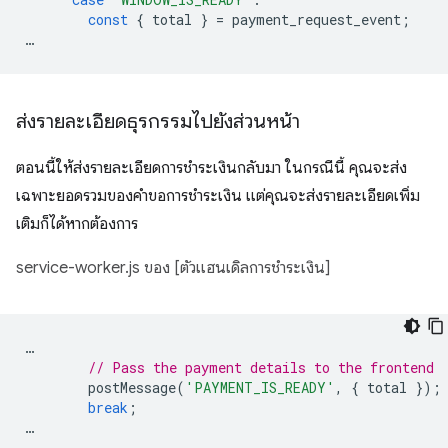
const
{
total
}
=
payment_request_event
;
…
ส่งรายละเอียดธุรกรรมไปยังส่วนหน้า
ตอนนี้ให้ส่งรายละเอียดการชำระเงินกลับมา ในกรณีนี้ คุณจะส่ง
เฉพาะยอดรวมของคำขอการชำระเงิน แต่คุณจะส่งรายละเอียดเพิ่ม
เติมก็ได้หากต้องการ
service-worker.js ของ [ตัวแฮนเดิลการชำระเงิน]
…
// Pass the payment details to the frontend
postMessage
(
'PAYMENT_IS_READY'
,
{
total
});
break
;
…