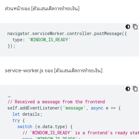
ส่วนหน้าของ [ตัวแฮนเดิลการชำระเงิน]
navigator
.
serviceWorker
.
controller
.
postMessage
({
type
:
'WINDOW_IS_READY'
});
service-worker.js ของ [ตัวแฮนเดิลการชำระเงิน]
…
// Received a message from the frontend
self
.
addEventListener
(
'message'
,
async
e
=
>
{
let
details
;
try
{
switch
(
e
.
data
.
type
)
{
// `WINDOW_IS_READY` is a frontend's ready sta
case
'WINDOW_IS_READY'
: