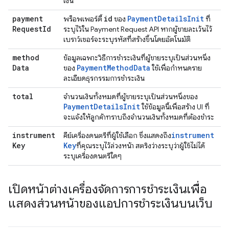
เงิน
payment
id
Payment
Details
Init
พร็อพเพอร์ตี้
ของ
ที่
Request
Id
ระบุไว้ใน Payment Request API หากผู้ขายละเว้นไว้
เบราว์เซอร์จะระบุรหัสที่สร้างขึ้นโดยอัตโนมัติ
method
ข้อมูลเฉพาะวิธีการชำระเงินที่ผู้ขายระบุเป็นส่วนหนึ่ง
Data
Payment
Method
Data
ของ
ใช้เพื่อกำหนดราย
ละเอียดธุรกรรมการชำระเงิน
total
จำนวนเงินทั้งหมดที่ผู้ขายระบุเป็นส่วนหนึ่งของ
Payment
Details
Init
ใช้ข้อมูลนี้เพื่อสร้าง UI ที่
จะแจ้งให้ลูกค้าทราบถึงจำนวนเงินทั้งหมดที่ต้องชำระ
instrument
instrument
คีย์เครื่องดนตรีที่ผู้ใช้เลือก ซึ่งแสดงถึง
Key
Key
ที่คุณระบุไว้ล่วงหน้า สตริงว่างระบุว่าผู้ใช้ไม่ได้
ระบุเครื่องดนตรีใดๆ
เปิดหน้าต่างเครื่องจัดการการชำระเงินเพื่อ
แสดงส่วนหน้าของแอปการชำระเงินบนเว็บ