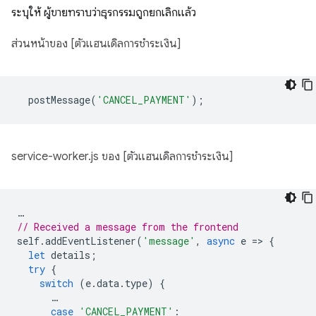
ระบุให้ ผู้ขายทราบว่าธุรกรรมถูกยกเลิกแล้ว
ส่วนหน้าของ [ตัวแฮนเดิลการชำระเงิน]
postMessage
(
'CANCEL_PAYMENT'
);
service-worker.js ของ [ตัวแฮนเดิลการชำระเงิน]
…
// Received a message from the frontend
self
.
addEventListener
(
'message'
,
async
e
=
>
{
let
details
;
try
{
switch
(
e
.
data
.
type
)
{
…
case
'CANCEL_PAYMENT'
: