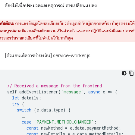
ต้องใช้เพื่อประมวลผลเหตุการณ์ การเปลี่ยนแปลง
คำเตือน:
การแชร์ข้อมูลโดยละเอียดเกี่ยวกับลูกค้ากับผู้ขายก่อนที่จะทำธุรกรรมให้
็จสมบูรณ์อาจมีความเสี่ยงด้านความเป็นส่วนตัว แนวทางปฏิบัติแนะนำคือแอปการช
ควรละเว้นรายละเอียดที่ไม่จำเป็นให้มากที่สุด
[ตัวแฮนเดิลการชำระเงิน] service-worker.js
…
// Received a message from the frontend
self
.
addEventListener
(
'message'
,
async
e
=
>
{
let
details
;
try
{
switch
(
e
.
data
.
type
)
{
…
case
'PAYMENT_METHOD_CHANGED'
:
const
newMethod
=
e
.
data
.
paymentMethod
;
const
newDetails
=
e
.
data
.
methodDetails
;