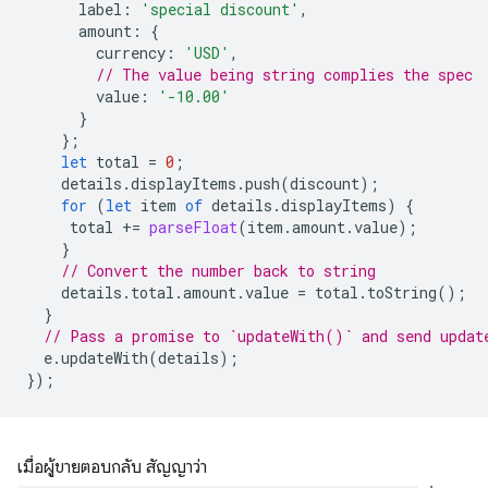
label
:
'special discount'
,
amount
:
{
currency
:
'USD'
,
// The value being string complies the spec
value
:
'-10.00'
}
};
let
total
=
0
;
details
.
displayItems
.
push
(
discount
);
for
(
let
item
of
details
.
displayItems
)
{
total
+=
parseFloat
(
item
.
amount
.
value
);
}
// Convert the number back to string
details
.
total
.
amount
.
value
=
total
.
toString
();
}
// Pass a promise to `updateWith()` and send updat
e
.
updateWith
(
details
);
});
เมื่อผู้ขายตอบกลับ สัญญาว่า