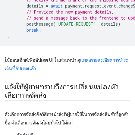
details
=
await
payment_request_event
.
change
// Provided the new payment details,
// send a message back to the frontend to up
postMessage
(
'UPDATE_REQUEST'
,
details
);
break
;
…
ใช้ออบเจ็กต์เพื่ออัปเดต UI ในส่วนหน้า ดู
แสดงรายละเอียดการชำระ
เงินที่อัปเดตแล้ว
แจ้งให้ผู้ขายทราบถึงการเปลี่ยนแปลงตัว
เลือกการจัดส่ง
ตัวเลือกการจัดส่งคือวิธีการนำส่งที่ผู้ขายใช้ในการจัดส่งสินค้าที่ลูกค้า
ซื้อ ตัวเลือกการจัดส่งโดยทั่วไป ได้แก่