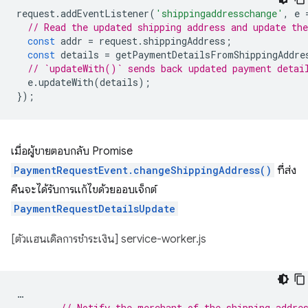
request
.
addEventListener
(
'shippingaddresschange'
,
e
// Read the updated shipping address and update the
const
addr
=
request
.
shippingAddress
;
const
details
=
getPaymentDetailsFromShippingAddre
// `updateWith()` sends back updated payment detai
e
.
updateWith
(
details
);
});
เมื่อผู้ขายตอบกลับ Promise
PaymentRequestEvent.changeShippingAddress()
ที่ส่ง
คืนจะได้รับการแก้ไขด้วยออบเจ็กต์
PaymentRequestDetailsUpdate
[ตัวแฮนเดิลการชำระเงิน] service-worker.js
…
// Notify the merchant of the shipping addre