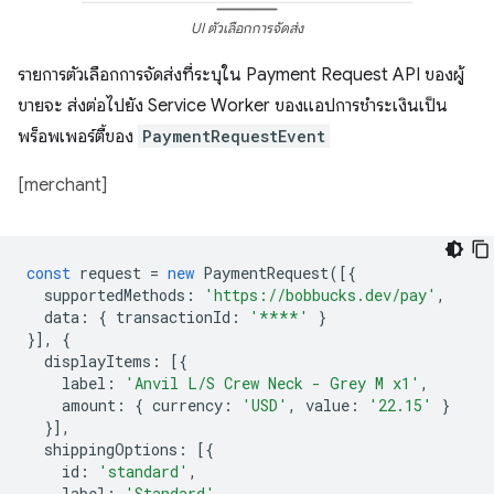
UI ตัวเลือกการจัดส่ง
รายการตัวเลือกการจัดส่งที่ระบุใน Payment Request API ของผู้
ขายจะ ส่งต่อไปยัง Service Worker ของแอปการชำระเงินเป็น
พร็อพเพอร์ตี้ของ
PaymentRequestEvent
[merchant]
const
request
=
new
PaymentRequest
([{
supportedMethods
:
'https://bobbucks.dev/pay'
,
data
:
{
transactionId
:
'****'
}
}],
{
displayItems
:
[{
label
:
'Anvil L/S Crew Neck - Grey M x1'
,
amount
:
{
currency
:
'USD'
,
value
:
'22.15'
}
}],
shippingOptions
:
[{
id
:
'standard'
,
label
:
'Standard'
,