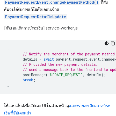
PaymentRequestEvent.changePaymentMethod()
ที่ส่ง
คืนจะได้รับการแก้ไขด้วยออบเจ็กต์
PaymentRequestDetailsUpdate
[ตัวแฮนเดิลการชำระเงิน] service-worker.js
…
// Notify the merchant of the payment method
details
=
await
payment_request_event
.
change
// Provided the new payment details,
// send a message back to the frontend to up
postMessage
(
'UPDATE_REQUEST'
,
details
);
break
;
…
ใช้ออบเจ็กต์เพื่ออัปเดต UI ในส่วนหน้า ดู
แสดงรายละเอียดการชำระ
เงินที่อัปเดตแล้ว