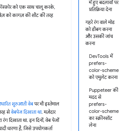
में हुए बदलावों पर
फ़ॉस्फ़ोर को एक साथ चालू करके,
प्रतिक्रिया देना
ावेज़ को कागज़ की शीट की तरह
गहरे रंग वाले मोड
को डीबग करना
और उसकी जांच
करना
DevTools में
prefers-
color-scheme
को एमुलेट करना
Puppeteer की
मदद से
आधारित शुरुआती वेब
पर भी इस्तेमाल
prefers-
color-scheme
तरह से
वेबपेज दिखाता था
. मज़ेदार
का स्क्रीनशॉट
ा रंग दिखाता था. इन दिनों, वेब पेजों
लेना
ादी धारणा है, जिसे उपयोगकर्ता