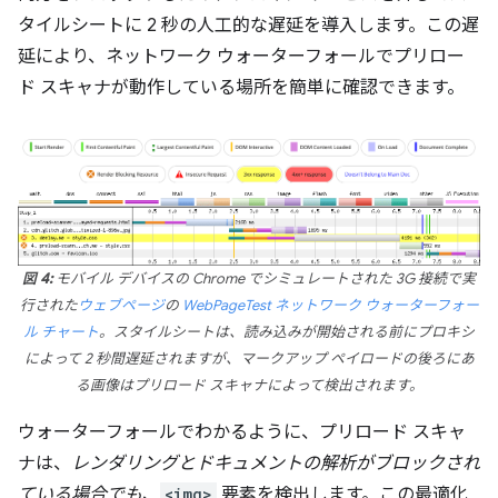
タイルシートに 2 秒の人工的な遅延を導入します。この遅
延により、ネットワーク ウォーターフォールでプリロー
ド スキャナが動作している場所を簡単に確認できます。
図 4:
モバイル デバイスの Chrome でシミュレートされた 3G 接続で実
行された
ウェブページ
の
WebPageTest
ネットワーク ウォーターフォー
ル チャート
。スタイルシートは、読み込みが開始される前にプロキシ
によって 2 秒間遅延されますが、マークアップ ペイロードの後ろにあ
る画像はプリロード スキャナによって検出されます。
ウォーターフォールでわかるように、プリロード スキャ
ナは、
レンダリングとドキュメントの解析がブロックされ
ている場合でも
、
<img>
要素を検出します。この最適化