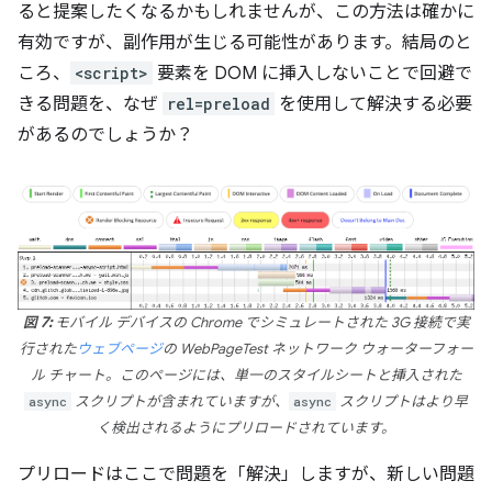
ると提案したくなるかもしれませんが、この方法は確かに
有効ですが、副作用が生じる可能性があります。結局のと
ころ、
<script>
要素を DOM に挿入しないことで回避で
きる問題を、なぜ
rel=preload
を使用して解決する必要
があるのでしょうか？
図 7:
モバイル デバイスの Chrome でシミュレートされた 3G 接続で実
行された
ウェブページ
の WebPageTest ネットワーク ウォーターフォー
ル チャート。このページには、単一のスタイルシートと挿入された
async
スクリプトが含まれていますが、
async
スクリプトはより早
く検出されるようにプリロードされています。
プリロードはここで問題を「解決」しますが、新しい問題