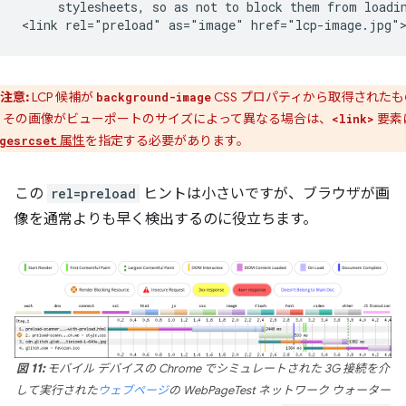
     stylesheets, so as not to block them from loadin
注意:
LCP 候補が
CSS プロパティから取得されたも
background-image
、その画像がビューポートのサイズによって異なる場合は、
要素
<link>
属性
を指定する必要があります。
gesrcset
この
rel=preload
ヒントは小さいですが、ブラウザが画
像を通常よりも早く検出するのに役立ちます。
図 11:
モバイル デバイスの Chrome でシミュレートされた 3G 接続を介
して実行された
ウェブページ
の WebPageTest ネットワーク ウォーター