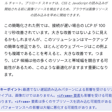
ル チャート。プリロード スキャナは、CSS と JavaScript の読み込みが
開始される前に画像リソースを検出するため、ブラウザは画像リソース
の読み込みを早めに開始できます。
この簡略化された例では、接続が遅い場合の LCP が 100
ミリ秒改善されています。大きな改善ではないように見え
るかもしれませんが、このソリューションはマークアップ
の簡単な修正であり、ほとんどのウェブページはこの例よ
りも複雑であることを考えると、大きな改善です。つま
り、LCP 候補は他の多くのリソースと帯域幅を競合する可
能性があるため、このような最適化がますます重要になり
ます。
キーポイント:
最適でない遅延読み込みパターンによる影響を受けるリ
タイプは、画像だけではありません。
要素
も影響を受ける可能
<iframe>
あります。
要素は多くのサブリソースを読み込む可能性がある
<iframe>
、パフォーマンスへの影響は大幅に悪化する可能性があります。