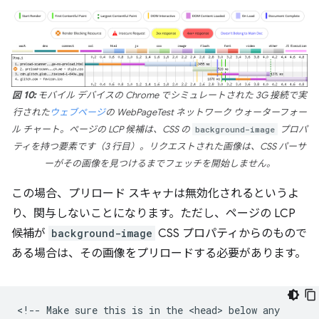
図 10:
モバイル デバイスの Chrome でシミュレートされた 3G 接続で実
行された
ウェブページ
の WebPageTest ネットワーク ウォーターフォー
ル チャート。ページの LCP 候補は、CSS の
background-image
プロパ
ティを持つ要素です（3 行目）。リクエストされた画像は、CSS パーサ
ーがその画像を見つけるまでフェッチを開始しません。
この場合、プリロード スキャナは無効化されるというよ
り、関与しないことになります。ただし、ページの LCP
候補が
background-image
CSS プロパティからのもので
ある場合は、その画像をプリロードする必要があります。
<!-- Make sure this is in the <head> below any
