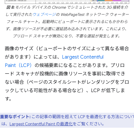
図 8:
モバイル デバイスの Chrome でシミュレートされた 3G 接続を介
して実行された
ウェブページ
の WebPageTest ネットワーク ウォーター
フォール チャート。起動時にビューポートに表示されるにもかかわら
ず、画像リソースが不必要に遅延読み込みされています。これにより、
プリロード スキャナが無効になり、不要な遅延が発生します。
画像のサイズ（ビューポートのサイズによって異なる場合
があります）によっては、
Largest Contentful
Paint（LCP）
の候補要素になることがあります。プリロ
ード スキャナが投機的に画像リソースを事前に取得でき
ない場合（ページのスタイルシートがレンダリングをブロ
ックしている可能性がある場合など）、LCP が低下しま
す。
重要なポイント:
この記事の範囲を超えて LCP を最適化する方法につい
くは、
Largest Contentful Paint の最適化
をご覧ください。