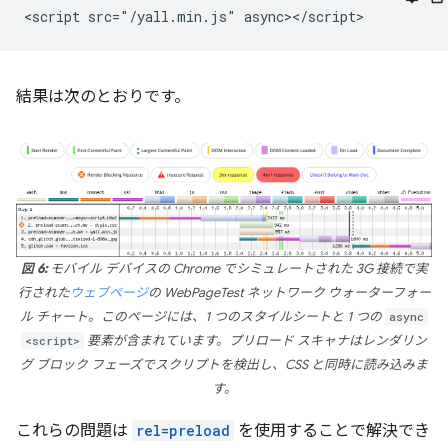
結果は次のとおりです。
図 6:
モバイル デバイスの Chrome でシミュレートされた 3G 接続で実
行された
ウェブページ
の WebPageTest ネットワーク ウォーターフォー
ル チャート。このページには、1 つのスタイルシートと 1 つの
async
<script>
要素が含まれています。プリロード スキャナはレンダリン
グ ブロック フェーズでスクリプトを検出し、CSS と同時に読み込みま
す。
これらの問題は
rel=preload
を使用することで解決でき