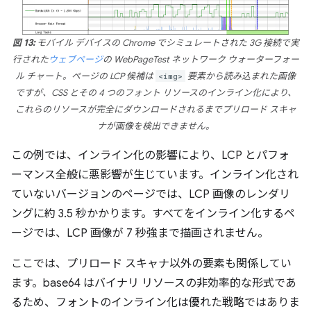
図 13:
モバイル デバイスの Chrome でシミュレートされた 3G 接続で実
行された
ウェブページ
の WebPageTest ネットワーク ウォーターフォー
ル チャート。ページの LCP 候補は
<img>
要素から読み込まれた画像
ですが、CSS とその 4 つのフォント リソースのインライン化により、
これらのリソースが完全にダウンロードされるまでプリロード スキャ
ナが画像を検出できません。
この例では、インライン化の影響により、LCP とパフォ
ーマンス全般に悪影響が生じています。インライン化され
ていないバージョンのページでは、LCP 画像のレンダリ
ングに約 3.5 秒かかります。すべてをインライン化するペ
ージでは、LCP 画像が 7 秒強まで描画されません。
ここでは、プリロード スキャナ以外の要素も関係してい
ます。base64 はバイナリ リソースの非効率的な形式であ
るため、フォントのインライン化は優れた戦略ではありま