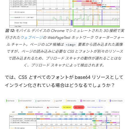
図 12:
モバイル デバイスの Chrome でシミュレートされた 3G 接続で実
行された
ウェブページ
の WebPageTest ネットワーク ウォーターフォー
ル チャート。ページの LCP 候補は
<img>
要素から読み込まれた画像
ですが、ページの読み込みに必要な CSS とフォントが別々のリソース
で読み込まれるため、プリロード スキャナの動作が遅れることはな
く、プリロード スキャナによって検出されます。
では、CSS
と
すべてのフォントが base64 リソースとして
インライン化されている場合はどうなるでしょうか？