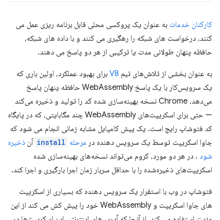
کارکنان خدمات
به عنوان یک پروکسی محلی قابل برنامه ریزی عمل می
کنند، درخواست های شبکه را رهگیری می کنند و با داده های شبکه،
حافظه پنهان طولانی مدت یا ترکیبی از هر دو پاسخ می دهند.
به عنوان بخشی از تلاش‌های تیم
V8
برای بهبود عملکرد، اولین باری که
یک سرویس‌کار با یک پاسخ WebAssembly حافظه پنهان پاسخ
می‌دهد، Chrome نسخه بهینه‌سازی شده کد را تولید و ذخیره می‌کند
— حتی برای اسکریپت‌های WebAssembly چند مگابایتی، که در پایگاه
کد فتوشاپ رایج است. یک پیش کامپایل مشابه زمانی انجام می شود که
جاوا اسکریپت توسط یک سرویس دهنده در
مرحله
install
آن
ذخیره
شود
. در هر دو مورد، کروم می‌تواند نسخه‌های بهینه‌سازی شده
اسکریپت‌های ذخیره‌شده را با حداقل سربار زمان اجرا بارگیری و اجرا کند.
فتوشاپ در وب با استقرار یک سرویس دهنده که بسیاری از اسکریپت
های جاوا اسکریپت و WebAssembly خود را پیش کش می کند از این
مزیت استفاده می کند. از آنجا که آدرس‌های اینترنتی این اسکریپت‌ها در