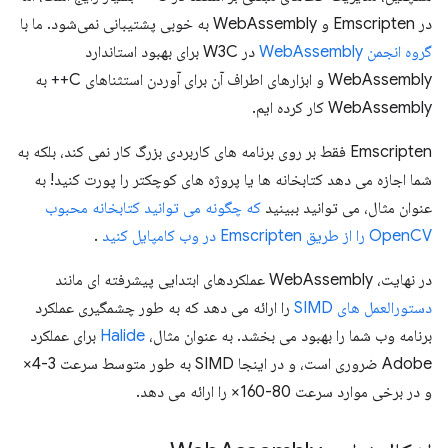
در Emscripten و WebAssembly به خوبی پشتیبانی نمی‌شود. ما با
گروه انجمن WebAssembly
در W3C برای بهبود استاندارد
WebAssembly و ابزارهای اطراف آن برای آوردن استثناهای C++ به
WebAssembly کار کرده ایم.
Emscripten فقط بر روی برنامه های کاربردی بزرگ کار نمی کند، بلکه به
شما اجازه می دهد کتابخانه ها یا پروژه های کوچکتر را پورت کنید! به
عنوان مثال، می توانید ببینید
که چگونه می توانید کتابخانه محبوب
OpenCV را از طریق Emscripten در وب کامپایل کنید
.
در نهایت، WebAssembly عملکردهای ابتدایی پیشرفته ای مانند
دستورالعمل های SIMD
را ارائه می دهد که به طور چشمگیری عملکرد
برنامه وب شما را بهبود می بخشد. به عنوان مثال،
Halide
برای عملکرد
Adobe ضروری است، و در اینجا SIMD به طور متوسط ​​سرعت 3-4×
و در برخی موارد سرعت 80-160× را ارائه می دهد.