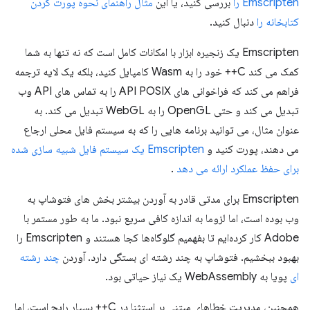
Emscripten را
بررسی کنید، یا این
مثال راهنمای نحوه پورت کردن
کتابخانه را
دنبال کنید.
Emscripten یک زنجیره ابزار با امکانات کامل است که نه تنها به شما
کمک می کند C++ خود را به Wasm کامپایل کنید، بلکه یک لایه ترجمه
فراهم می کند که فراخوانی های API POSIX را به تماس های API وب
تبدیل می کند و حتی OpenGL را به WebGL تبدیل می کند. به
عنوان مثال، می توانید برنامه هایی را که به سیستم فایل محلی ارجاع
می دهند، پورت کنید و
Emscripten یک سیستم فایل شبیه سازی شده
برای حفظ عملکرد ارائه می دهد
.
Emscripten برای مدتی قادر به آوردن بیشتر بخش های فتوشاپ به
وب بوده است، اما لزوما به اندازه کافی سریع نبود. ما به طور مستمر با
Adobe کار کرده‌ایم تا بفهمیم گلوگاه‌ها کجا هستند و Emscripten را
بهبود ببخشیم. فتوشاپ به چند رشته ای بستگی دارد. آوردن
چند رشته
ای
پویا به WebAssembly یک نیاز حیاتی بود.
همچنین، مدیریت خطاهای مبتنی بر استثنا در C++ بسیار رایج است، اما