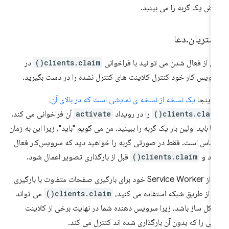
ض یک گربه را می بینید.
شتریان
.
دعا
 از فعال شدن می توانید با فراخوانی
clients.claim()
در
ویس کار خود کنترل کلاینت های کنترل نشده را در دست بگیرید.
 اینجا
یک نسخه از نسخه ی نمایشی است که در بالای آن،
clients.claim(
را در رویداد
activate
آن فراخوانی می کند.
ما
باید
اولین بار یک گربه را ببینید. من می گویم "باید"، زیرا این به زمان
اس است. فقط در صورتی گربه را خواهید دید که سرویس‌کار فعال
ود و
clients.claim()
قبل از بارگذاری تصویر اعمال شود.
اگر از Service Worker خود برای بارگیری صفحات متفاوت با بارگیری
ها از طریق شبکه استفاده می کنید،
clients.claim()
می تواند
کل ساز باشد، زیرا سرویس دهنده شما در نهایت برخی از کلاینت
یی را که بدون آن بارگذاری شده اند کنترل می کند.