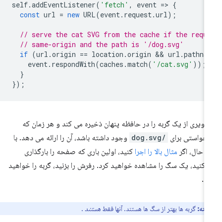
self
.
addEventListener
(
'fetch'
,
event
=
>
{
const
url
=
new
URL
(
event
.
request
.
url
);
// serve the cat SVG from the cache if the requ
// same-origin and the path is '/dog.svg'
if
(
url
.
origin
==
location
.
origin
 && 
url
.
pathna
event
.
respondWith
(
caches
.
match
(
'/cat.svg'
));
}
});
ویری از یک گربه را در حافظه پنهان ذخیره می کند و هر زمان که
خواستی برای
/dog.svg
وجود داشته باشد، آن را ارائه می دهد. با
ن حال، اگر
مثال بالا را اجرا
کنید، اولین باری که صفحه را بارگذاری
‌کنید، یک سگ را مشاهده خواهید کرد. رفرش را بزنید، گربه را خواهید
د.
نکته:
گربه ها بهتر از سگ ها هستند. آنها فقط
هستند
.