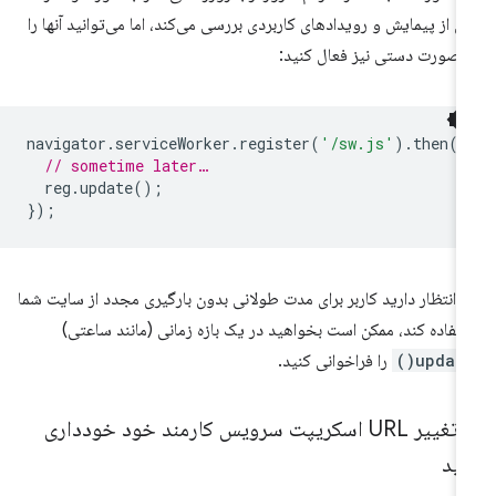
 از پیمایش و رویدادهای کاربردی بررسی می‌کند، اما می‌توانید آنها را
 صورت دستی نیز فعال کنید:
navigator
.
serviceWorker
.
register
(
'/sw.js'
).
then
(
r
// sometime later…
reg
.
update
();
});
ر انتظار دارید کاربر برای مدت طولانی بدون بارگیری مجدد از سایت شما
تفاده کند، ممکن است بخواهید در یک بازه زمانی (مانند ساعتی)
update(
را فراخوانی کنید.
از تغییر URL اسکریپت سرویس کارمند خود خودداری
نید