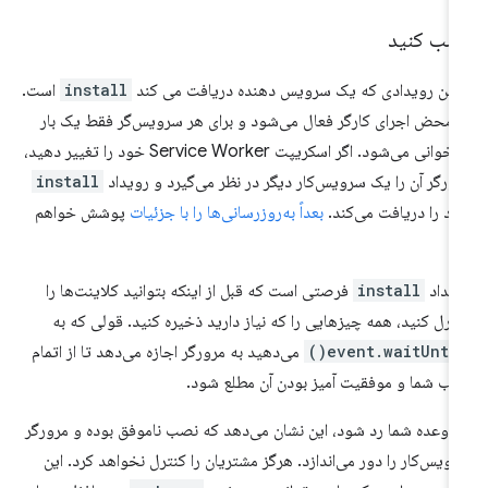
صب کنید
لین رویدادی که یک سرویس دهنده دریافت می کند
install
است.
 محض اجرای کارگر فعال می‌شود و برای هر سرویس‌گر فقط یک بار
فراخوانی می‌شود. اگر اسکریپت Service Worker خود را تغییر دهید،
ورگر آن را یک سرویس‌کار دیگر در نظر می‌گیرد و رویداد
install
د را دریافت می‌کند.
بعداً به‌روزرسانی‌ها را با جزئیات
پوشش خواهم
د.
یداد
install
فرصتی است که قبل از اینکه بتوانید کلاینت‌ها را
ترل کنید، همه چیزهایی را که نیاز دارید ذخیره کنید. قولی که به
event.waitUntil(
می‌دهید به مرورگر اجازه می‌دهد تا از اتمام
ب شما و موفقیت آمیز بودن آن مطلع شود.
ر وعده شما رد شود، این نشان می‌دهد که نصب ناموفق بوده و مرورگر
ویس‌کار را دور می‌اندازد. هرگز مشتریان را کنترل نخواهد کرد. این