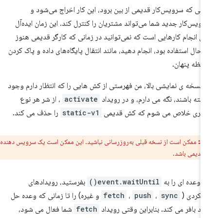
انی که سرویس‌کار قدیمی از بین برود، این کار اخراج می‌شود و
ویس‌کار جدید شما می‌تواند مشتریان را کنترل کند. این زمان ایده‌آل
ای انجام کارهایی است که نمی‌توانید در زمانی که کارگر قدیمی هنوز
 حال استفاده بود، انجام دهید، مانند انتقال پایگاه‌های داده و پاک کردن
فظه پنهان.
 نسخه ی نمایشی بالا، من فهرستی از کش هایی را که انتظار دارم وجود
شته باشند، نگه می دارم، و در رویداد
activate
، از شر هر نوع
گری خلاص می شوم که کش قدیمی
static-v1
را حذف می کند.
ط:
ممکن است از نسخه قبلی به‌روزرسانی نباشید. این ممکن است یک سرویس دهنده
قدیمی باشد.
ر وعده ای را به
event.waitUntil()
بفرستید، رویدادهای
لکردی (
sync
،
push
،
fetch
و غیره) را تا زمانی که وعده حل
د بافر می کند. بنابراین وقتی رویداد
fetch
شما فعال می شود،