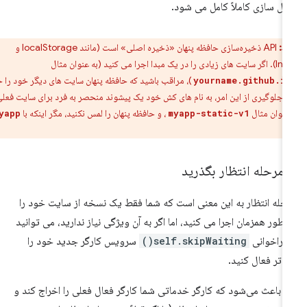
ال سازی کاملاً کامل می شود.
ط:
API ذخیره‌سازی حافظه پنهان «ذخیره اصلی» است (مانند localStorage و
می کنید (به عنوان مثال
)، مراقب باشید که حافظه پنهان سایت های دیگر خود را حذف
yourname.github.i
ای جلوگیری از این امر، به نام های کش خود یک پیشوند منحصر به فرد برای سایت فعلی
 عنوان مثال
، و حافظه پنهان را لمس نکنید، مگر اینکه با
myapp-
myapp-static-v1
.
 مرحله انتظار بگذرید
حله انتظار به این معنی است که شما فقط یک نسخه از سایت خود را
 طور همزمان اجرا می کنید، اما اگر به آن ویژگی نیاز ندارید، می توانید
 فراخوانی
self.skipWaiting()
سرویس کارگر جدید خود را
دتر فعال کنید.
ن باعث می‌شود که کارگر خدماتی شما کارگر فعال فعلی را اخراج کند و