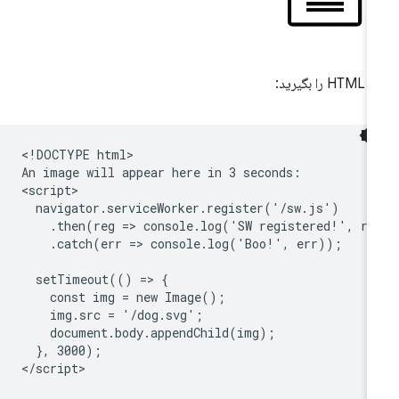
H را بگیرید:
<!DOCTYPE html>

An image will appear here in 3 seconds:

<script>

  navigator.serviceWorker.register('/sw.js')

    .then(reg => console.log('SW registered!', reg
    .catch(err => console.log('Boo!', err));

  setTimeout(() => {

    const img = new Image();

    img.src = '/dog.svg';

    document.body.appendChild(img);

  }, 3000);
