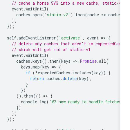
// cache a horse SVG into a new cache, static-v
event
.
waitUntil
(
caches
.
open
(
'static-v2'
).
then
(
cache
=
>
cache
.
);
});
self
.
addEventListener
(
'activate'
,
event
=
>
{
// delete any caches that aren't in expectedCac
// which will get rid of static-v1
event
.
waitUntil
(
caches
.
keys
().
then
(
keys
=
>
Promise
.
all
(
keys
.
map
(
key
=
>
{
if
(
!
expectedCaches
.
includes
(
key
))
{
return
caches
.
delete
(
key
);
}
})
)).
then
(()
=
>
{
console
.
log
(
'V2 now ready to handle fetches
})
);
});