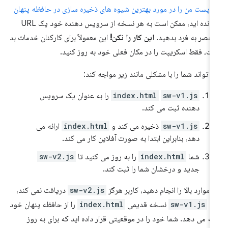
ر
پست من را در مورد بهترین شیوه های ذخیره سازی در حافظه پنهان
خوانده اید، ممکن است به هر نسخه از سرویس دهنده خود یک URL
حصر به فرد بدهید.
این کار را نکن!
این معمولاً برای کارکنان خدمات بد
ت، فقط اسکریپت را در مکان فعلی خود به روز کنید.
 تواند شما را با مشکلی مانند زیر مواجه کند:
sw-v1.js
index.html
را به عنوان یک سرویس
دهنده ثبت می کند.
sw-v1.js
ذخیره می کند و
index.html
ارائه می
دهد، بنابراین ابتدا به صورت آفلاین کار می کند.
شما
index.html
را به روز می کنید تا
sw-v2.js
جدید و درخشان شما را ثبت کند.
ر موارد بالا را انجام دهید، کاربر هرگز
sw-v2.js
دریافت نمی کند،
را
sw-v1.js
نسخه قدیمی
index.html
را از حافظه پنهان خود
ائه می دهد. شما خود را در موقعیتی قرار داده اید که برای به روز