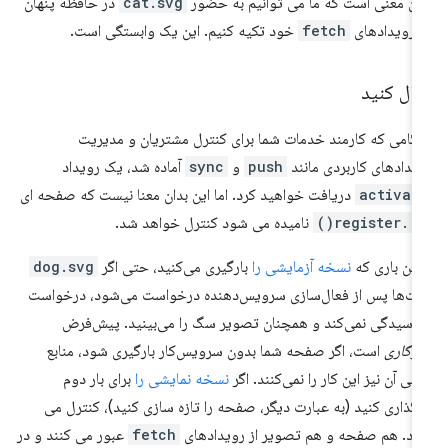
ان معنی است که ما می توانیم به حضور
cat.svg
در حافظه پنهان
 رویدادهای
fetch
خود تکیه کنیم. این یک وابستگی است.
ال کنید
گامی که کارمند خدمات شما برای کنترل مشتریان و مدیریت
یدادهای کاربردی مانند
push
و
sync
آماده شد، یک رویداد
activat
دریافت خواهید کرد. اما این بدان معنا نیست که صفحه ای
ه
.register()
نامیده می شود کنترل خواهد شد.
لین باری که
نسخه آزمایشی را
بارگیری می‌کنید، حتی اگر
dog.svg
ت‌ها پس از فعال‌سازی سرویس‌دهنده درخواست می‌شود، درخواست
 رسیدگی نمی‌کند و همچنان تصویر سگ را می‌بینید. پیش‌فرض
زگاری
است، اگر صفحه شما بدون سرویس‌کار بارگیری شود، منابع
عی آن نیز این کار را نمی‌کنند. اگر
نسخه نمایشی را
برای بار دوم
رگذاری کنید (به عبارت دیگر، صفحه را تازه سازی کنید)، کنترل می
د. هم صفحه و هم تصویر از رویدادهای
fetch
عبور می کنند و در