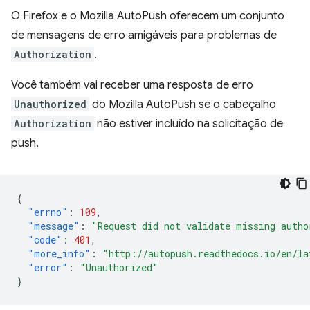
O Firefox e o Mozilla AutoPush oferecem um conjunto
de mensagens de erro amigáveis para problemas de
Authorization
.
Você também vai receber uma resposta de erro
Unauthorized
do Mozilla AutoPush se o cabeçalho
Authorization
não estiver incluído na solicitação de
push.
{
"errno"
:
109
,
"message"
:
"Request did not validate missing autho
"code"
:
401
,
"more_info"
:
"http://autopush.readthedocs.io/en/la
"error"
:
"Unauthorized"
}