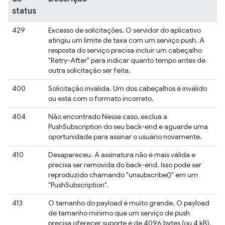
status
429
Excesso de solicitações. O servidor do aplicativo
atingiu um limite de taxa com um serviço push. A
resposta do serviço precisa incluir um cabeçalho
"Retry-After" para indicar quanto tempo antes de
outra solicitação ser feita.
400
Solicitação inválida. Um dos cabeçalhos é inválido
ou está com o formato incorreto.
404
Não encontrado Nesse caso, exclua a
PushSubscription do seu back-end e aguarde uma
oportunidade para assinar o usuário novamente.
410
Desapareceu. A assinatura não é mais válida e
precisa ser removida do back-end. Isso pode ser
reproduzido chamando "unsubscribe()" em um
"PushSubscription".
413
O tamanho do payload é muito grande. O payload
de tamanho mínimo que um serviço de push
precisa oferecer suporte é de 4096 bytes (ou 4 kB).