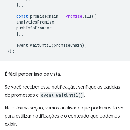
});
const
promiseChain
=
Promise
.
all
([
analyticsPromise
,
pushInfoPromise
]);
event
.
waitUntil
(
promiseChain
);
});
É fácil perder isso de vista.
Se você receber essa notificação, verifique as cadeias
de promessas e
event.waitUntil()
.
Na próxima seção, vamos analisar o que podemos fazer
para estilizar notificações e o conteúdo que podemos
exibir.