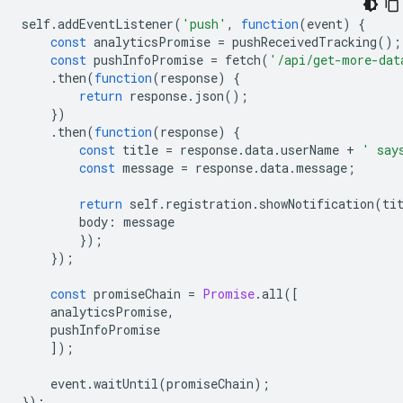
self
.
addEventListener
(
'push'
,
function
(
event
)
{
const
analyticsPromise
=
pushReceivedTracking
();
const
pushInfoPromise
=
fetch
(
'/api/get-more-dat
.
then
(
function
(
response
)
{
return
response
.
json
();
})
.
then
(
function
(
response
)
{
const
title
=
response
.
data
.
userName
+
' say
const
message
=
response
.
data
.
message
;
return
self
.
registration
.
showNotification
(
ti
body
:
message
});
});
const
promiseChain
=
Promise
.
all
([
analyticsPromise
,
pushInfoPromise
]);
event
.
waitUntil
(
promiseChain
);
});