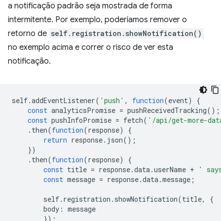
a notificação padrão seja mostrada de forma
intermitente. Por exemplo, poderíamos remover o
retorno de
self.registration.showNotification()
no exemplo acima e correr o risco de ver esta
notificação.
self
.
addEventListener
(
'push'
,
function
(
event
)
{
const
analyticsPromise
=
pushReceivedTracking
();
const
pushInfoPromise
=
fetch
(
'/api/get-more-dat
.
then
(
function
(
response
)
{
return
response
.
json
();
})
.
then
(
function
(
response
)
{
const
title
=
response
.
data
.
userName
+
' say
const
message
=
response
.
data
.
message
;
self
.
registration
.
showNotification
(
title
,
{
body
:
message
});