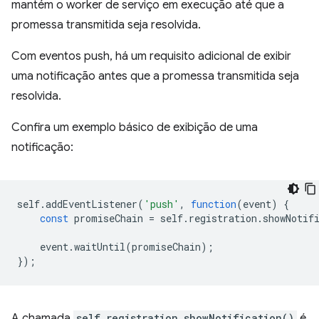
mantém o worker de serviço em execução até que a
promessa transmitida seja resolvida.
Com eventos push, há um requisito adicional de exibir
uma notificação antes que a promessa transmitida seja
resolvida.
Confira um exemplo básico de exibição de uma
notificação:
self
.
addEventListener
(
'push'
,
function
(
event
)
{
const
promiseChain
=
self
.
registration
.
showNotif
event
.
waitUntil
(
promiseChain
);
});
A chamada
self.registration.showNotification()
é