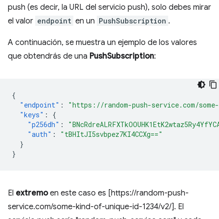
push (es decir, la URL del servicio push), solo debes mirar
el valor
endpoint
en un
PushSubscription
.
A continuación, se muestra un ejemplo de los valores
que obtendrás de una
PushSubscription
:
{
"endpoint"
:
"https://random-push-service.com/some-
"keys"
:
{
"p256dh"
:
"BNcRdreALRFXTkOOUHK1EtK2wtaz5Ry4YfYC
"auth"
:
"tBHItJI5svbpez7KI4CCXg=="
}
}
El
extremo
en este caso es [https://random-push-
service.com/some-kind-of-unique-id-1234/v2/]. El