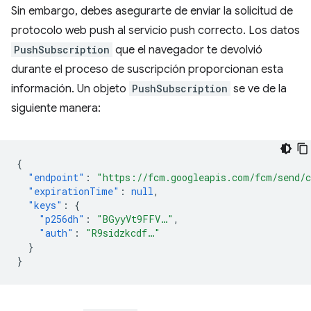
Sin embargo, debes asegurarte de enviar la solicitud de
protocolo web push al servicio push correcto. Los datos
PushSubscription
que el navegador te devolvió
durante el proceso de suscripción proporcionan esta
información. Un objeto
PushSubscription
se ve de la
siguiente manera:
{
"endpoint"
:
"https://fcm.googleapis.com/fcm/send/
"expirationTime"
:
null
,
"keys"
:
{
"p256dh"
:
"BGyyVt9FFV…"
,
"auth"
:
"R9sidzkcdf…"
}
}