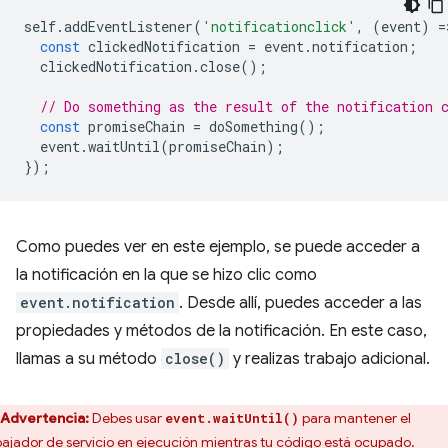
self
.
addEventListener
(
'notificationclick'
,
(
event
)
=
const
clickedNotification
=
event
.
notification
;
clickedNotification
.
close
();
// Do something as the result of the notification 
const
promiseChain
=
doSomething
();
event
.
waitUntil
(
promiseChain
);
});
Como puedes ver en este ejemplo, se puede acceder a
la notificación en la que se hizo clic como
event.notification
. Desde allí, puedes acceder a las
propiedades y métodos de la notificación. En este caso,
llamas a su método
close()
y realizas trabajo adicional.
Advertencia:
Debes usar
para mantener el
event.waitUntil()
bajador de servicio en ejecución mientras tu código está ocupado.