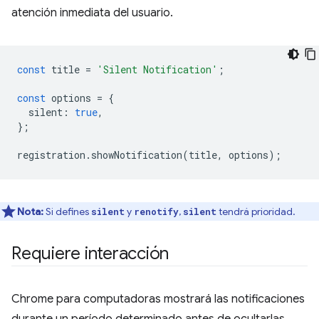
atención inmediata del usuario.
const
title
=
'Silent Notification'
;
const
options
=
{
silent
:
true
,
};
registration
.
showNotification
(
title
,
options
);
Nota:
Si defines
y
,
tendrá prioridad.
silent
renotify
silent
Requiere interacción
Chrome para computadoras mostrará las notificaciones
durante un período determinado antes de ocultarlas.