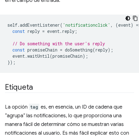
en el campo de entrada:
self
.
addEventListener
(
'notificationclick'
,
(
event
)
=
const
reply
=
event
.
reply
;
// Do something with the user's reply
const
promiseChain
=
doSomething
(
reply
);
event
.
waitUntil
(
promiseChain
);
});
Etiqueta
La opción
tag
es, en esencia, un ID de cadena que
“agrupa” las notificaciones, lo que proporciona una
manera fácil de determinar cómo se muestran varias
notificaciones al usuario. Es más fácil explicar esto con