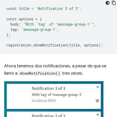
const
title
=
'Notification 3 of 3'
;
const
options
=
{
body
:
"With 'tag' of 'message-group-1'"
,
tag
:
'message-group-1'
,
};
registration
.
showNotification
(
title
,
options
);
Ahora tenemos dos notificaciones, a pesar de que se
llamó a
showNotification()
tres veces.