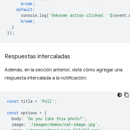
break
;
default
:
console
.
log
(
`Unknown action clicked: '
${
event
.
break
;
}
});
Respuestas intercaladas
Además, en la sección anterior, viste cómo agregar una
respuesta intercalada a la notificación:
const
title
=
'Poll'
;
const
options
=
{
body
:
'Do you like this photo?'
,
image
:
'/images/demos/cat-image.jpg'
,