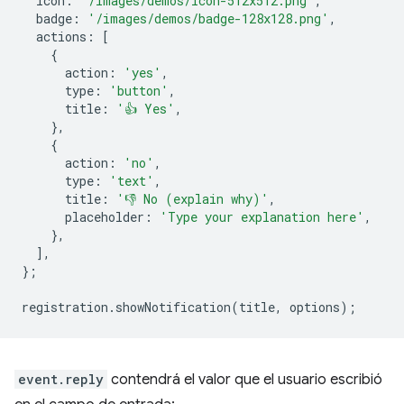
icon
:
'/images/demos/icon-512x512.png'
,
badge
:
'/images/demos/badge-128x128.png'
,
actions
:
[
{
action
:
'yes'
,
type
:
'button'
,
title
:
'👍 Yes'
,
},
{
action
:
'no'
,
type
:
'text'
,
title
:
'👎 No (explain why)'
,
placeholder
:
'Type your explanation here'
,
},
],
};
registration
.
showNotification
(
title
,
options
);
event.reply
contendrá el valor que el usuario escribió