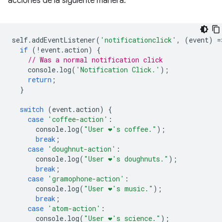
acciones de la siguiente manera:
self
.
addEventListener
(
'notificationclick'
,
(
event
)
=
if
(
!
event
.
action
)
{
// Was a normal notification click
console
.
log
(
'Notification Click.'
);
return
;
}
switch
(
event
.
action
)
{
case
'coffee-action'
:
console
.
log
(
"User ❤️️'s coffee."
);
break
;
case
'doughnut-action'
:
console
.
log
(
"User ❤️️'s doughnuts."
);
break
;
case
'gramophone-action'
:
console
.
log
(
"User ❤️️'s music."
);
break
;
case
'atom-action'
:
console
.
log
(
"User ❤️️'s science."
);