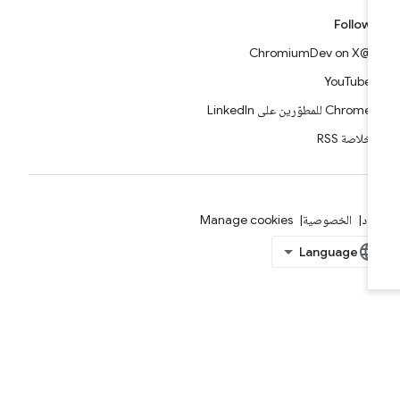
Follow
@ChromiumDev on X
YouTube
Chrome للمطوّرين على LinkedIn
خلاصة RSS
بنود
الخصوصية
Manage cookies