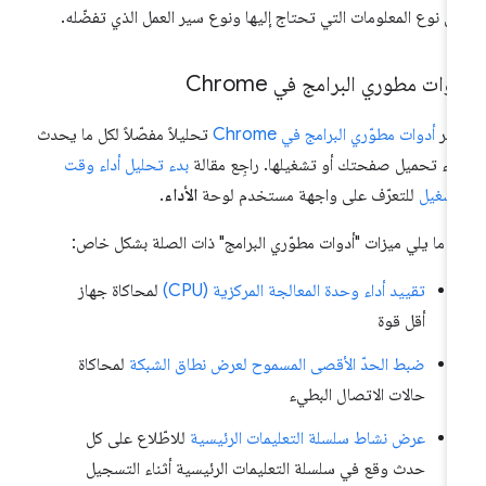
ى نوع المعلومات التي تحتاج إليها ونوع سير العمل الذي تفضّله.
وات مطوري البرامج في Chrome
فّر
أدوات مطوّري البرامج في Chrome
تحليلاً مفصّلاً لكل ما يحدث
ناء تحميل صفحتك أو تشغيلها. راجِع مقالة
بدء تحليل أداء وقت
تشغيل
للتعرّف على واجهة مستخدم لوحة
الأداء
.
 ما يلي ميزات "أدوات مطوّري البرامج" ذات الصلة بشكل خاص:
تقييد أداء وحدة المعالجة المركزية (CPU)
لمحاكاة جهاز
أقل قوة
ضبط الحدّ الأقصى المسموح لعرض نطاق الشبكة
لمحاكاة
حالات الاتصال البطيء
عرض نشاط سلسلة التعليمات الرئيسية
للاطّلاع على كل
حدث وقع في سلسلة التعليمات الرئيسية أثناء التسجيل