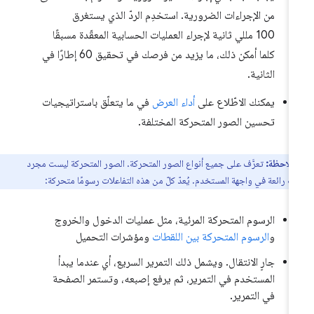
من الإجراءات الضرورية. استخدِم الردّ الذي يستغرق
100 مللي ثانية لإجراء العمليات الحسابية المعقّدة مسبقًا
كلما أمكن ذلك، ما يزيد من فرصك في تحقيق 60 إطارًا في
الثانية.
يمكنك الاطّلاع على
أداء العرض
في ما يتعلّق باستراتيجيات
تحسين الصور المتحركة المختلفة.
ملاحظة:
تعرَّف على جميع أنواع الصور المتحركة. الصور المتحركة ليست مجرد
ات رائعة في واجهة المستخدم. يُعدّ كلّ من هذه التفاعلات رسومًا متحركة:
الرسوم المتحركة المرئية، مثل عمليات الدخول والخروج
و
الرسوم المتحركة بين اللقطات
ومؤشرات التحميل
جارٍ الانتقال. ويشمل ذلك التمرير السريع، أي عندما يبدأ
المستخدم في التمرير، ثم يرفع إصبعه، وتستمر الصفحة
في التمرير.