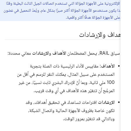
قع الإلكترونية على الأجهزة الجوّالة التي تستخدم اتصالات الجيل الثالث البطيئة وقتًا
 لذا يكون مستخدمو الأجهزة الجوّالة أكثر صبرًا بشكل عام، ويُعدّ التحميل في غضون
لأهداف والإرشادات
ياق RAIL، يحمل المصطلحان
الأهداف
و
الإرشادات
معاني محددة:
الأهداف
: مقاييس الأداء الرئيسية ذات الصلة بتجربة
المستخدم على سبيل المثال، يمكنك النقر للرسم في أقل من
100 ملي ثانية. وبما أنّ الإدراك البشري ثابت نسبيًا، من غير
المرجّح أن تتغيّر هذه الأهداف في أي وقت قريب.
الإرشادات
اقتراحات تساعدك في تحقيق أهدافك، وقد
تكون خاصة بظروف الأجهزة الحالية واتصال الشبكة،
وبالتالي قد تتغيّر بمرور الوقت.