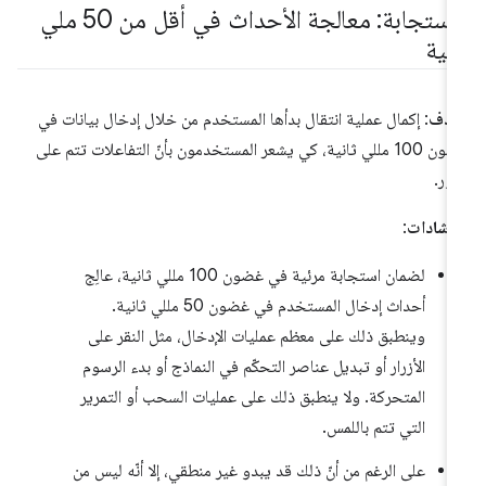
الاستجابة: معالجة الأحداث في أقل من 50 ملي
نية
هدف
: إكمال عملية انتقال بدأها المستخدم من خلال إدخال بيانات في
غضون 100 مللي ثانية، كي يشعر المستخدمون بأنّ التفاعلات تتم على
فور.
إرشادات
:
لضمان استجابة مرئية في غضون 100 مللي ثانية، عالِج
أحداث إدخال المستخدم في غضون 50 مللي ثانية.
وينطبق ذلك على معظم عمليات الإدخال، مثل النقر على
الأزرار أو تبديل عناصر التحكّم في النماذج أو بدء الرسوم
المتحركة. ولا ينطبق ذلك على عمليات السحب أو التمرير
التي تتم باللمس.
على الرغم من أنّ ذلك قد يبدو غير منطقي، إلا أنّه ليس من