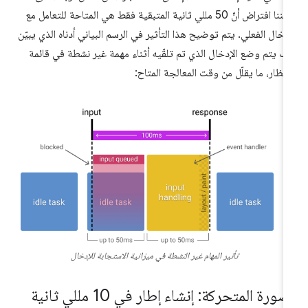
يمكننا افتراض أنّ 50 مللي ثانية المتبقية فقط هي المتاحة للتعامل مع
إدخال الفعلي. يتم توضيح هذا التأثير في الرسم البياني أدناه الذي يبيّن
ف يتم وضع الإدخال الذي تم تلقّيه أثناء مهمة غير نشطة في قائمة
انتظار، ما يقلّل من وقت المعالجة المتاح:
تأثير المهام غير النشطة في ميزانية الاستجابة للإدخال
صورة المتحركة: إنشاء إطار في 10 مللي ثانية