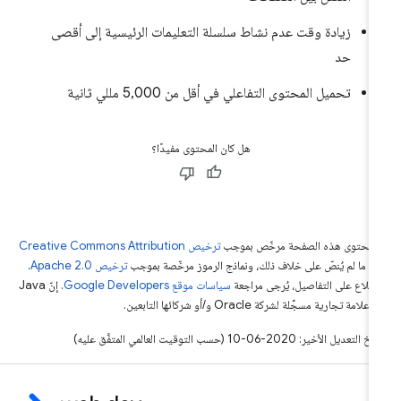
زيادة وقت عدم نشاط سلسلة التعليمات الرئيسية إلى أقصى
حد
تحميل المحتوى التفاعلي في أقل من 5,000 مللي ثانية
هل كان المحتوى مفيدًا؟
ّ محتوى هذه الصفحة مرخّص بموجب
ترخيص Creative Commons Attribution
4‏
ما لم يُنصّ على خلاف ذلك، ونماذج الرموز مرخّصة بموجب
ترخيص Apache 2.0‏
.
اطّلاع على التفاصيل، يُرجى مراجعة
سياسات موقع Google Developers‏
. إنّ Java
لامة تجارية مسجَّلة لشركة Oracle و/أو شركائها التابعين.
التعديل الأخير: 2020-06-10 (حسب التوقيت العالمي المتفَّق عليه)