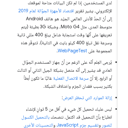
لدى المستخدمين. إذا لم تكن البيانات متاحة لموقعك
الإلكتروني، يشير تقرير
اقتصاد الأجهزة الجوّالة لعام 2019
إلى أنّ الحدّ الأدنى العالمي الجيّد هو هاتف Android
متوسط المدى، مثل Moto G4، وشبكة 3G بطيئة (يتم
تعريفها على أنّها وقت استجابة شامل يبلغ 400 مللي ثانية
وسرعة نقل تبلغ 400 كيلو بايت في الثانية). تتوفّر هذه
المجموعة على
WebPageTest
.
يُرجى العِلم أنّه على الرغم من أنّ جهاز المستخدم الجوّال
العادي قد يشير إلى أنّه متصل بشبكة الجيل الثاني أو الثالث
أو الرابع، إلا أنّ
سرعة الاتصال الفعلية
غالبًا ما تكون أبطأ
بكثير بسبب فقدان الحِزم واختلاف الشبكة.
إزالة الموارد التي تحظر العرض
:
ليس عليك تحميل كل شيء في أقل من 5 ثوانٍ لإنشاء
انطباع بأنّ التحميل قد اكتمل. ننصحك
بالتحميل الكسول
للصور
و
تقسيم حِزم JavaScript
و
التحسينات الأخرى