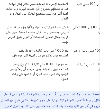
‫0 إلى 100 مللي ثانية
الاستجابة لإجراءات المستخدمين خلال إطار الوقت
هذا، ما يجعلهم يشعرون بأنّ النتيجة فورية وإذا طالت
المدة أكثر من ذلك، ستنقطع العلاقة بين الفعل ورد
الفعل.
من 100 إلى 1000 مللي
خلال هذه الفترة، تبدو المهام وكأنّها جزء من تسلسل
ثانية
طبيعي ومستمر. بالنسبة إلى معظم المستخدمين على
الويب، يمثّل تحميل الصفحات أو تغيير طرق العرض
مهمة.
‫1000 مللي ثانية أو أكثر
بعد 1,000 ملي ثانية (ثانية واحدة)، يفقد
المستخدمون تركيزهم على المهمة التي يؤدونها.
‫10000 مللي ثانية أو
بعد مرور 10,000 ملي ثانية (10 ثوانٍ)، يشعر
أكثر
المستخدمون بالإحباط ومن المرجّح أن يتخلّوا عن
المهام. وقد تعود هذه الميزة أو لا تعود في وقت
لاحق.
ملاحظة:
يختلف إدراك المستخدمين لتأخُّر الأداء حسب ظروف الشبكة والأجهزة. على
المثال، يتم عادةً تحميل المواقع الإلكترونية على جهاز كمبيوتر مكتبي قوي عبر اتصال
Wi-Fi سريع في أقل من ثانية واحدة، وقد اعتاد المستخدمون على ذلك. يستغرق تحميل