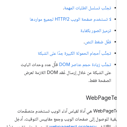
تجنَّب تسلسل الطلبات المهمة
.
لا تستخدم صفحة الويب HTTP/2 لجميع مواردها
ترميز الصور بكفاءة
فعِّل ضغط النص
.
تجنُّب أحجام الحمولة الكبيرة جدًا على الشبكة
تجنُّب زيادة حجم عناصر DOM
قلِّل عدد وحدات البايت
على الشبكة من خلال إرسال عُقد DOM اللازمة لعرض
الصفحة فقط.
Web
Page
Tes
WebPageTest هي أداة لقياس أداء الويب تستخدم متصفّحات
يقية للوصول إلى صفحات الويب وجمع مقاييس التوقيت. أدخِل
ان URL في
webpagetest.org/easy
للحصول على تقرير مفصّل