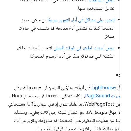
تفاعل المستخدم معها
العثور على مشاكل في أداء التمرير سريعًا
من خلال تمييز
الصفحة كلما تم تشغيل أداة معالجة قد تتسبّب في حدوث
مشاكل
عرض أحداث الطلاء في الوقت الفعلي
لتحديد أحداث الطلاء
المكلفة التي قد تؤثر سلبًا في أداء الرسوم المتحركة
ارة
وفّر
Lighthouse
في أدوات مطوّري البرامج في Chrome، وفي
اءات PageSpeed
، وكإضافة في Chrome، ووحدة Node.js،
وضمن WebPageTest. ما عليك سوى إدخال عنوان URL، وستحاكي
أداة جهازًا متوسط الأداء مع اتصال شبكة جيل ثالث بطيء، وستنفّذ
سلة من عمليات التدقيق على الصفحة، ثم ستزوّدك بتقرير عن أداء
تحميل، بالإضافة إلى اقتراحات حول كيفية التحسين.