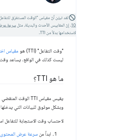
لقد تبيّن أنّ مقياس "الوقت المستغرَق للتفاعل" (TTI) حسّاس للغاية لطلبات الشبكة الشاذة والمهام الطويلة، ما يؤدي إلى تغيُّر كبير في هذا ال
10
. إنّ المقاييس الأحدث والبديلة، مثل
سرعة عرض أ
لاستخدامها بدلاً من TTI.
"وقت التفاعل" (TTI) هو
مقياس اخت
ليست كذلك في الواقع. يساعد وقت ا
ما هو TTI؟
يقيس مقياس TTI الو
وبشكل موثوق للبيانات التي يدخلها
لاحتساب وقت الاستجابة للتفاعل استن
ابدأ من
سرعة عرض المحتوى على