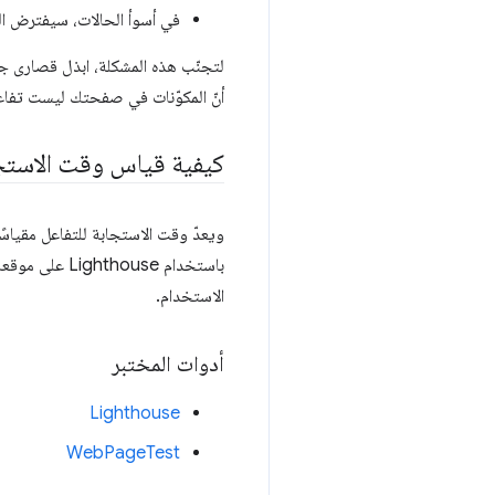
في أسوأ الحالات، سيفترض ال
أنّ المكوّنات في صفحتك ليست تفاعل
كيفية قياس وقت الاستجا
ويعدّ وقت الاستجابة للتفاعل مقيا
باستخدام Lighthouse على موقعك الإلكتروني. راجِع
الاستخدام.
أدوات المختبر
Lighthouse
WebPageTest