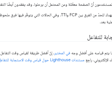
مستخدمون أنّ الصفحة معطّلة ومن المحتمل أن يرحلوا. وقد يفقدون أيضًا الثقة
لتجنّب هذه المشكلة، ابذل قصارى جهدك للحدّ من الفرق بين FCP وTTI. وفي الحالا
ية بعد.
بة للتفاعل
سًا يتم قياسه على أفضل وجه
في المختبر
. إنّ أفضل طريقة لقياس وقت التفاعل 
مستندات Lighthouse حول قياس وقت الاستجابة للتفاعل (TTI)