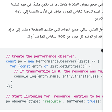
مالي حجم الموارد المخزّنة مؤقتًا
، ما قد يكون مفيدًا في فهم كيفية
ثير استراتيجية تخزين الموارد مؤقتًا في الأداء بالنسبة إلى الزوّار
متكرّرين.
جّل المثال التالي جميع الموارد التي طلبتها الصفحة ويشير إلى ما إذا
ن قد تم توفير كل مورد من ذاكرة التخزين المؤقت أم لا.
// Create the performance observer.
const
po
=
new
PerformanceObserver
((
list
)
=
>
{
for
(
const
entry
of
list
.
getEntries
())
{
// If transferSize is 0, the resource was fulf
console
.
log
(
entry
.
name
,
entry
.
transferSize
==
}
});
// Start listening for `resource` entries to be di
po
.
observe
({
type
:
'resource'
,
buffered
:
true
});