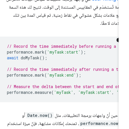
عامة تُستخدَم في المقاييس المستندة إلى الوقت. تتيح لك هذه السمة
ع علامات بشكل عشوائي في نقاط زمنية، ثم قياس المدة بين تلك
علامات لاحقًا.
// Record the time immediately before running a t
performance
.
mark
(
'myTask:start'
);
await
doMyTask
();
// Record the time immediately after running a ta
performance
.
mark
(
'myTask:end'
);
// Measure the delta between the start and end of 
performance
.
measure
(
'myTask'
,
'myTask:start'
,
'm
 حين أنّ واجهات برمجة التطبيقات، مثل
Date.now()
أو
performance.now(
، تمنحك إمكانات مشابهة، فإنّ ميزة استخدام