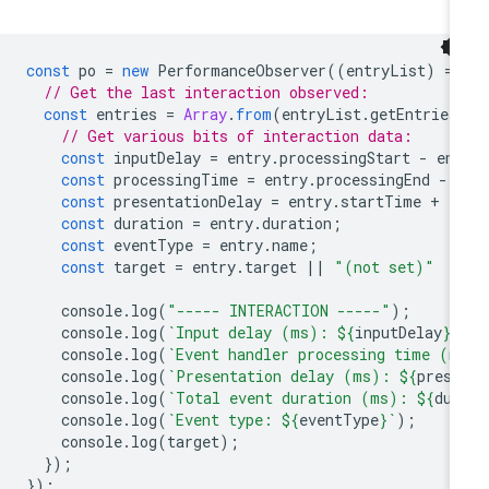
const
po
=
new
PerformanceObserver
((
entryList
)
=
>
// Get the last interaction observed:
const
entries
=
Array
.
from
(
entryList
.
getEntries
// Get various bits of interaction data:
const
inputDelay
=
entry
.
processingStart
-
ent
const
processingTime
=
entry
.
processingEnd
-
const
presentationDelay
=
entry
.
startTime
+
e
const
duration
=
entry
.
duration
;
const
eventType
=
entry
.
name
;
const
target
=
entry
.
target
||
"(not set)"
console
.
log
(
"----- INTERACTION -----"
);
console
.
log
(
`Input delay (ms): 
${
inputDelay
}
`
console
.
log
(
`Event handler processing time (m
console
.
log
(
`Presentation delay (ms): 
${
prese
console
.
log
(
`Total event duration (ms): 
${
dur
console
.
log
(
`Event type: 
${
eventType
}
`
);
console
.
log
(
target
);
});
});