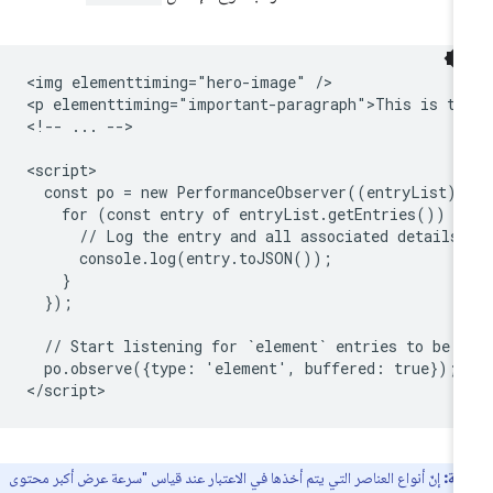
<img elementtiming="hero-image" />

<p elementtiming="important-paragraph">This is tex
<!-- ... -->

<script>

  const po = new PerformanceObserver((entryList) =
    for (const entry of entryList.getEntries()) {

      // Log the entry and all associated details.
      console.log(entry.toJSON());

    }

  });

  // Start listening for `element` entries to be d
  po.observe({type: 'element', buffered: true});

ظة:
إنّ أنواع العناصر التي يتم أخذها في الاعتبار عند قياس "سرعة عرض أكبر محتوى