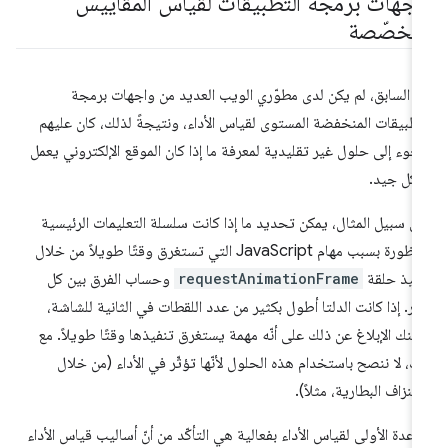
اجهات برمجة التطبيقات لقياس المقاييس
لمخصّصة
 السابق، لم يكن لدى مطوّري الويب العديد من واجهات برمجة
تطبيقات المنخفضة المستوى لقياس الأداء، ونتيجةً لذلك، كان عليهم
لجوء إلى حلول غير تقليدية لمعرفة ما إذا كان الموقع الإلكتروني يعمل
كل جيد.
ى سبيل المثال، يمكن تحديد ما إذا كانت سلسلة التعليمات الرئيسية
محظورة بسبب مهام JavaScript التي تستغرق وقتًا طويلاً من خلال
فيذ حلقة
requestAnimationFrame
وحساب الفرق بين كل
ار. إذا كانت الدلتا أطول بكثير من عدد اللقطات في الثانية للشاشة،
كنك الإبلاغ عن ذلك على أنّه مهمة يستغرق تنفيذها وقتًا طويلاً. مع
ك، لا ننصح باستخدام هذه الحلول لأنّها تؤثّر في الأداء (من خلال
تنزاف البطارية، مثلاً).
قاعدة الأولى لقياس الأداء بفعالية هي التأكّد من أنّ أساليب قياس الأداء