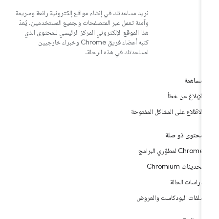
نريد مساعدتك في إنشاء مواقع إلكترونية رائعة وسريعة
وآمنة تعمل عبر المتصفحات ولجميع المستخدمين. يُعدّ
هذا الموقع الإلكتروني المركز الرئيسي للمحتوى الذي
كتبه أعضاء فريق Chrome وخبراء خارجيين
لمساعدتك في هذه الرحلة.
مساهمة
الإبلاغ عن خطأ
الاطّلاع على المشاكل المفتوحة
محتوى ذو صلة
Chrome لمطوّري البرامج
تحديثات Chromium
دراسات الحالة
ملفات البودكاست والعروض