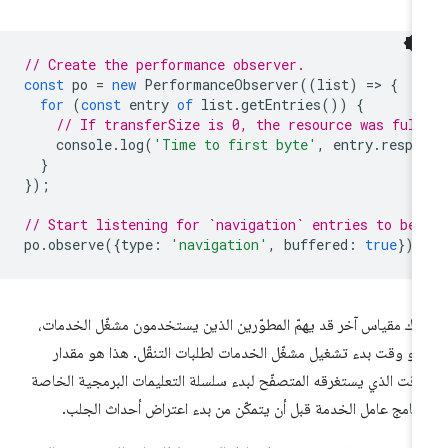
// Create the performance observer.
const
po
=
new
PerformanceObserver
((
list
)
=
>
{
for
(
const
entry
of
list
.
getEntries
())
{
// If transferSize is 0, the resource was fulf
console
.
log
(
'Time to first byte'
,
entry
.
respo
}
});
// Start listening for `navigation` entries to be 
po
.
observe
({
type
:
'navigation'
,
buffered
:
true
});
اك مقياس آخر قد يهمّ المطوّرين الذين يستخدمون مشغّل الخدمات،
و وقت بدء تشغيل مشغّل الخدمات لطلبات التنقّل. هذا هو مقدار
وقت الذي يستغرقه المتصفّح لبدء سلسلة التعليمات البرمجية الخاصة
رنامج عامل الخدمة قبل أن يتمكّن من بدء اعتراض أحداث الجلب.