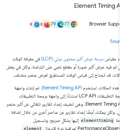
Element Timing AP
x
x
79
77
Browser Suppor
Sourc
يد مقياس
سرعة عرض أكبر محتوى مرئي (LCP)
في معرفة الوقت
ذي تم فيه عرض أكبر صورة أو مقطع نصي على الشاشة، ولكن في بعض
حالات، قد تحتاج إلى قياس الوقت المستغرَق لعرض عنصر مختلف.
 هذه الحالات، استخدِم
Element Timing API
. تم إنشاء واجهة
برمجة التطبيقات LCP API استنادًا إلى واجهة برمجة التطبيقات
Element Timing API، وهي تضيف إعداد تقارير تلقائي عن أكبر عنصر
ئي، ولكن يمكنك أيضًا إعداد تقارير عن عناصر أخرى من خلال إضافة
سمة
elementtiming
إليها بشكلٍ صريح، وتسجيل
PerformanceObserv لمراقبة نوع الإدخال
element
.