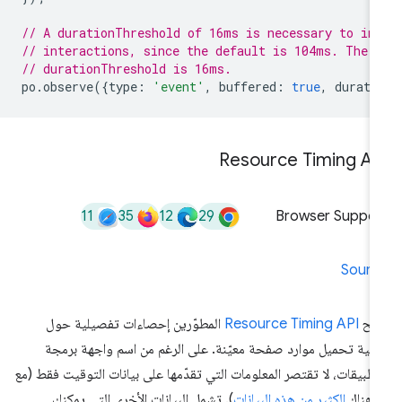
// A durationThreshold of 16ms is necessary to in
// interactions, since the default is 104ms. The 
// durationThreshold is 16ms.
po
.
observe
({
type
:
'event'
,
buffered
:
true
,
durati
Resource Timing AP
11
35
12
29
Browser Suppor
Sourc
منح
Resource Timing API
المطوّرين إحصاءات تفصيلية حول
فية تحميل موارد صفحة معيّنة. على الرغم من اسم واجهة برمجة
تطبيقات، لا تقتصر المعلومات التي تقدّمها على بيانات التوقيت فقط (مع
ّ هناك
الكثير من هذه البيانات
). تشمل البيانات الأخرى التي يمكنك