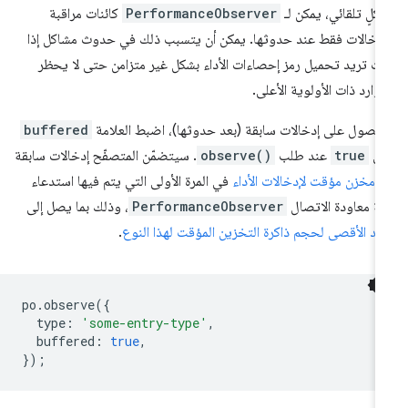
كلٍ تلقائي، يمكن لـ
PerformanceObserver
كائنات مراقبة
إدخالات فقط عند حدوثها. يمكن أن يتسبب ذلك في حدوث مشاكل إذا
ت تريد تحميل رمز إحصاءات الأداء بشكل غير متزامن حتى لا يحظر
موارد ذات الأولوية الأعلى.
حصول على إدخالات سابقة (بعد حدوثها)، اضبط العلامة
buffered
لى
true
عند طلب
observe()
. سيتضمّن المتصفّح إدخالات سابقة
ن
مخزن مؤقت لإدخالات الأداء
في المرة الأولى التي يتم فيها استدعاء
لة معاودة الاتصال
PerformanceObserver
، وذلك بما يصل إلى
حد الأقصى لحجم ذاكرة التخزين المؤقت لهذا النوع
.
po
.
observe
({
type
:
'some-entry-type'
,
buffered
:
true
,
});