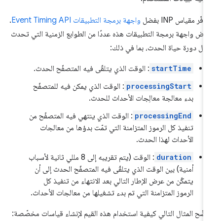
فّر مقياس INP بفضل
واجهة برمجة التطبيقات Event Timing API
.
رض واجهة برمجة التطبيقات هذه عددًا من الطوابع الزمنية التي تحدث
ال دورة حياة الحدث، بما في ذلك:
startTime
: الوقت الذي يتلقّى فيه المتصفّح الحدث.
processingStart
: الوقت الذي يمكن فيه للمتصفّح
بدء معالجة معالِجات الأحداث للحدث.
processingEnd
: الوقت الذي ينتهي فيه المتصفّح من
تنفيذ كل الرموز المتزامنة التي تمّت بدؤها من معالجات
الأحداث لهذا الحدث.
duration
: الوقت (يتم تقريبه إلى 8 مللي ثانية لأسباب
أمنية) بين الوقت الذي يتلقّى فيه المتصفّح الحدث إلى أن
يتمكّن من عرض الإطار التالي بعد الانتهاء من تنفيذ كل
الرموز المتزامنة التي تم بدء تشغيلها من معالجات الأحداث.
ضّح المثال التالي كيفية استخدام هذه القيم لإنشاء قياسات مخصّصة: