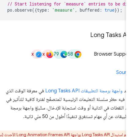
// Start listening for `measure` entries to be di
po
.
observe
({
type
:
'measure'
,
buffered
:
true
});
Long Tasks AP
x
x
79
58
Browser Suppor
Sourc
يد
واجهة برمجة التطبيقات Long Tasks API
في معرفة الوقت الذي
م فيه حظر سلسلة التعليمات الرئيسية للمتصفّح لفترة كافية للتأثير في
د اللقطات في الثانية أو وقت استجابة الإدخال. ستُبلغ واجهة برمجة
تطبيقات عن أي مهام تستغرق تنفيذًا أطول من 50 ملي ثانية.
تم استبدال Long Tasks API بواجهة Long Animation Frames API الأحدث (سيتم