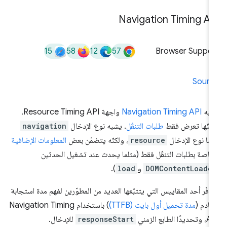
Navigation Timing AP
15
58
12
57
Browser Suppor
Sourc
شبه
Navigation Timing API
واجهة Resource Timing API،
كنّها تعرض فقط
طلبات التنقّل
. يشبه نوع الإدخال
navigation
ضًا نوع الإدخال
resource
، ولكنّه يتضمّن بعض
المعلومات الإضافية
خاصة بطلبات التنقّل فقط (مثلما يحدث عند تشغيل الحدثين
DOMContentLoade
و
load
).
وفّر أحد المقاييس التي يتتبّعها العديد من المطوّرين لفهم مدة استجابة
خادم (
مدة تحميل أول بايت (TTFB)
) باستخدام Navigation Timing
يدًا الطابع الزمني
responseStart
للإدخال.