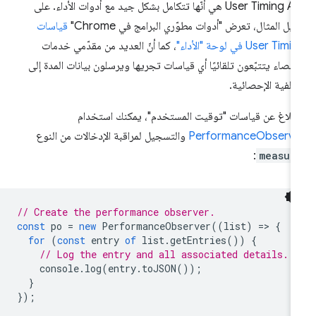
User Timing API هي أنّها تتكامل بشكل جيد مع أدوات الأداء. على
يل المثال، تعرض "أدوات مطوّري البرامج في Chrome"
قياسات
User Tim في لوحة "الأداء"
، كما أنّ العديد من مقدّمي خدمات
إحصاء يتتبّعون تلقائيًا أي قياسات تجريها ويرسلون بيانات المدة إلى
خلفية الإحصائية.
إبلاغ عن قياسات "توقيت المستخدم"، يمكنك استخدام
PerformanceObserve
والتسجيل لمراقبة الإدخالات من النوع
:
measur
// Create the performance observer.
const
po
=
new
PerformanceObserver
((
list
)
=
>
{
for
(
const
entry
of
list
.
getEntries
())
{
// Log the entry and all associated details.
console
.
log
(
entry
.
toJSON
());
}
});