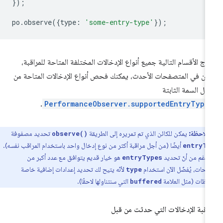
});
po
.
observe
({
type
:
'some-entry-type'
});
رج الأقسام التالية جميع أنواع الإدخالات المختلفة المتاحة للمراقبة،
كن في المتصفحات الأحدث، يمكنك فحص أنواع الإدخالات المتاحة من
ال السمة الثابتة
.
PerformanceObserver.supportedEntryType
ملاحظة:
يمكن للكائن الذي تم تمريره إلى الطريقة
تحديد مصفوفة
observe()
أيضًا (من أجل مراقبة أكثر من نوع إدخال واحد باستخدام المراقب نفسه).
entryTy
لرغم من أنّ تحديد
هو خيار قديم يتوافق مع عدد أكبر من
entryTypes
فّحات، يُفضّل الآن استخدام
لأنّه يتيح لك تحديد إعدادات إضافية خاصة
type
احظات (مثل العلامة
التي سنتناولها لاحقًا).
buffered
اقبة الإدخالات التي حدثت من قبل