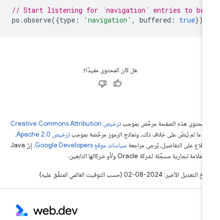
// Start listening for `navigation` entries to be 
po
.
observe
({
type
:
'navigation'
,
buffered
:
true
});
هل كان المحتوى مفيدًا؟
ّ محتوى هذه الصفحة مرخّص بموجب
ترخيص Creative Commons Attribution
4‏
ما لم يُنصّ على خلاف ذلك، ونماذج الرموز مرخّصة بموجب
ترخيص Apache 2.0‏
.
اطّلاع على التفاصيل، يُرجى مراجعة
سياسات موقع Google Developers‏
. إنّ Java
لامة تجارية مسجَّلة لشركة Oracle و/أو شركائها التابعين.
التعديل الأخير: 2024-08-02 (حسب التوقيت العالمي المتفَّق عليه)