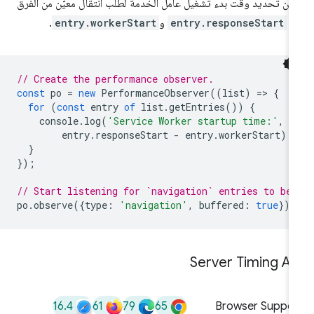
كن تحديد وقت بدء تشغيل عامل الخدمة لطلب انتقال معيّن من الفرق
ن
entry.responseStart
و
entry.workerStart
.
// Create the performance observer.
const
po
=
new
PerformanceObserver
((
list
)
=
>
{
for
(
const
entry
of
list
.
getEntries
())
{
console
.
log
(
'Service Worker startup time:'
,
entry
.
responseStart
-
entry
.
workerStart
);
}
});
// Start listening for `navigation` entries to be 
po
.
observe
({
type
:
'navigation'
,
buffered
:
true
});
Server Timing AP
16.4
61
79
65
Browser Suppor