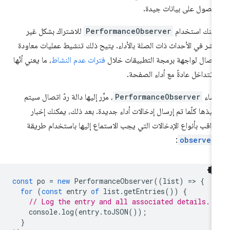
حصول على بيانات جيدة.
كنك استخدام
PerformanceObserver
للاشتراك بشكل غير
اشر في الأحداث ذات الصلة بالأداء. يتيح ذلك تنشيط عمليات معاودة
اتصال لواجهة برمجة التطبيقات خلال
فترات عدم النشاط
، ما يعني أنّها
 تتداخل عادةً مع أداء الصفحة.
نشاء
PerformanceObserver
، مرِّر إليها دالة ردّ اتصال سيتم
فيذها كلّما تم إرسال إدخالات أداء جديدة. بعد ذلك، يمكنك إخبار
مراقب بأنواع الإدخالات التي يجب الاستماع إليها باستخدام طريقة
:
observe(
const
po
=
new
PerformanceObserver
((
list
)
=
>
{
for
(
const
entry
of
list
.
getEntries
())
{
// Log the entry and all associated details.
console
.
log
(
entry
.
toJSON
());
}