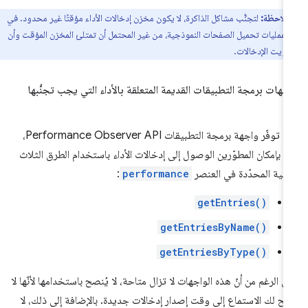
ملاحظة:
لتجنُّب مشاكل الذاكرة، لا يكون مخزن إدخالات الأداء مؤقتًا غير محدود. في
عمليات تحميل الصفحات النموذجية، من غير المحتمل أن تمتلئ المخزن المؤقت وأن
فويت الإدخالات.
جهات برمجة التطبيقات القديمة المتعلقة بالأداء التي يجب تجنُّبها
قبل توفّر واجهة برمجة التطبيقات Performance Observer API،
ن بإمكان المطوّرين الوصول إلى إدخالات الأداء باستخدام الطرق الثلاث
تالية المحدّدة في العنصر
performance
:
getEntries()
getEntriesByName()
getEntriesByType()
ى الرغم من أنّ هذه الواجهات لا تزال متاحة، لا يُنصح باستخدامها لأنّها لا
يح لك الاستماع إلى وقت إصدار إدخالات جديدة. بالإضافة إلى ذلك، لا