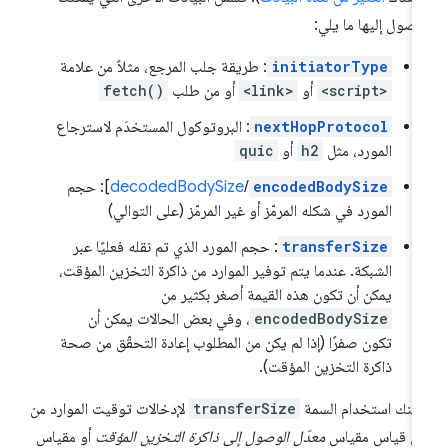
وصول إليها ما يلي:
initiatorType
: طريقة جلب المرجع، مثلاً من علامة
<script>
أو
<link>
أو من طلب
fetch()
nextHopProtocol
: البروتوكول المستخدَم لاسترجاع
المورد، مثل
h2
أو
quic
encodedBodySize
/
decodedBodySize
]: حجم
المورد في شكله المرمّز أو غير المرمّز (على التوالي)
transferSize
: حجم المورد الذي تم نقله فعليًا عبر
الشبكة. عندما يتم توفير الموارد من ذاكرة التخزين المؤقت،
يمكن أن تكون هذه القيمة أصغر بكثير من
encodedBodySize
، وفي بعض الحالات يمكن أن
تكون صفرًا (إذا لم يكن من المطلوب إعادة التحقّق من صحة
ذاكرة التخزين المؤقت).
كنك استخدام السمة
transferSize
لإدخالات توقيت الموارد من
ل قياس مقياس
معدّل الوصول إلى ذاكرة التخزين المؤقت
أو مقياس