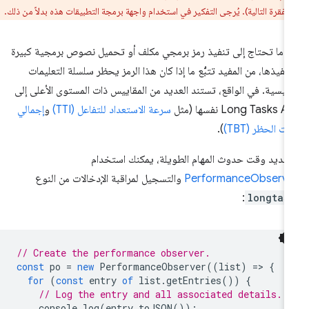
 الفقرة التالية). يُرجى التفكير في استخدام واجهة برمجة التطبيقات هذه بدلاً من ذلك.
دما تحتاج إلى تنفيذ رمز برمجي مكلف أو تحميل نصوص برمجية كبيرة
نفيذها، من المفيد تتبُّع ما إذا كان هذا الرمز يحظر سلسلة التعليمات
رئيسية. في الواقع، تستند العديد من المقاييس ذات المستوى الأعلى إلى
Long Tasks A نفسها (مثل
سرعة الاستعداد للتفاعل (TTI)
و
إجمالي
ت الحظر (TBT)
).
حديد وقت حدوث المهام الطويلة، يمكنك استخدام
PerformanceObserve
والتسجيل لمراقبة الإدخالات من النوع
:
longtas
// Create the performance observer.
const
po
=
new
PerformanceObserver
((
list
)
=
>
{
for
(
const
entry
of
list
.
getEntries
())
{
// Log the entry and all associated details.
console
.
log
(
entry
.
toJSON
());