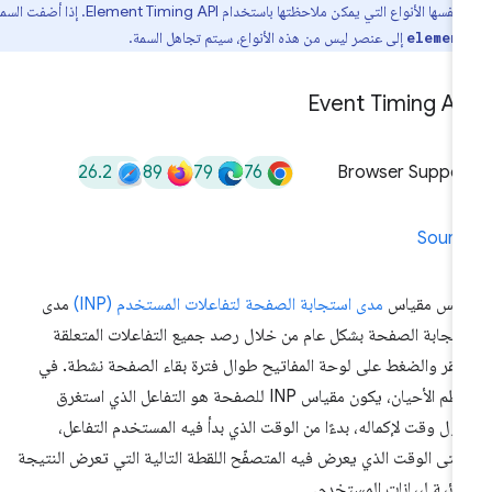
الأنواع التي يمكن ملاحظتها باستخدام Element Timing API. إذا أضفت السمة
إلى عنصر ليس من هذه الأنواع، سيتم تجاهل السمة.
elemen
Event Timing AP
26.2
89
79
76
Browser Suppor
Sourc
قيس مقياس
مدى استجابة الصفحة لتفاعلات المستخدم (INP)
مدى
تجابة الصفحة بشكل عام من خلال رصد جميع التفاعلات المتعلقة
لنقر والضغط على لوحة المفاتيح طوال فترة بقاء الصفحة نشطة. في
معظم الأحيان، يكون مقياس INP للصفحة هو التفاعل الذي استغرق
ول وقت لإكماله، بدءًا من الوقت الذي بدأ فيه المستخدم التفاعل،
تى الوقت الذي يعرض فيه المتصفّح اللقطة التالية التي تعرض النتيجة
مرئية لبيانات المستخدم.