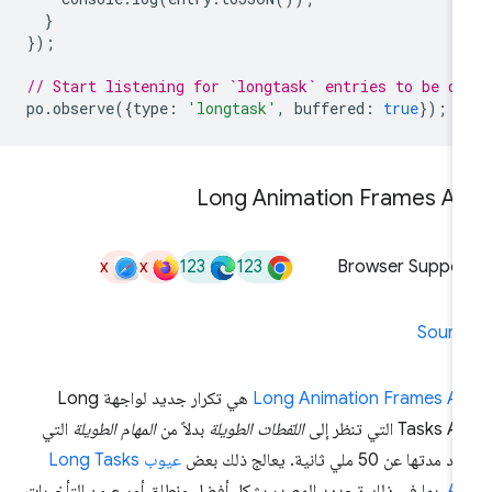
}
});
// Start listening for `longtask` entries to be di
po
.
observe
({
type
:
'longtask'
,
buffered
:
true
});
Long Animation Frames AP
x
x
123
123
Browser Suppor
Sourc
Long Animation Frames AP
هي تكرار جديد لواجهة Long
Tasks  التي تنظر إلى
اللقطات الطويلة
بدلاً من
المهام الطويلة
التي
 مدتها عن 50 ملي ثانية. يعالج ذلك بعض
عيوب Long Tasks
AP
، بما في ذلك تحديد المصدر بشكل أفضل ونطاق أوسع من التأخيرات