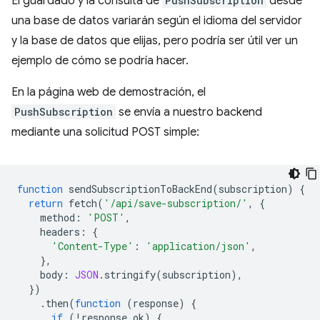
El guardado y la consulta de
PushSubscription
desde
una base de datos variarán según el idioma del servidor
y la base de datos que elijas, pero podría ser útil ver un
ejemplo de cómo se podría hacer.
En la página web de demostración, el
PushSubscription
se envía a nuestro backend
mediante una solicitud POST simple:
function
sendSubscriptionToBackEnd
(
subscription
)
{
return
fetch
(
'/api/save-subscription/'
,
{
method
:
'POST'
,
headers
:
{
'Content-Type'
:
'application/json'
,
},
body
:
JSON
.
stringify
(
subscription
),
})
.
then
(
function
(
response
)
{
if
(
!
response
.
ok
)
{