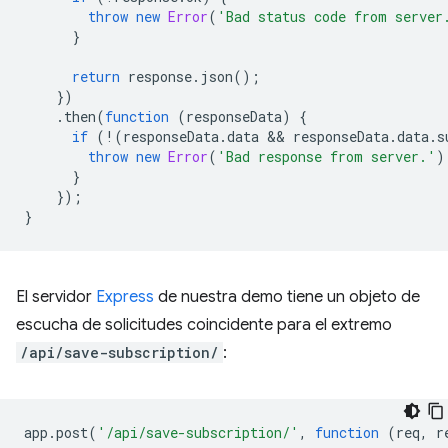
throw
new
Error
(
'Bad status code from server
}
return
response
.
json
();
})
.
then
(
function
(
responseData
)
{
if
(
!
(
responseData
.
data
 && 
responseData
.
data
.
s
throw
new
Error
(
'Bad response from server.'
)
}
});
}
El servidor
Express
de nuestra demo tiene un objeto de
escucha de solicitudes coincidente para el extremo
/api/save-subscription/
:
app
.
post
(
'/api/save-subscription/'
,
function
(
req
,
r