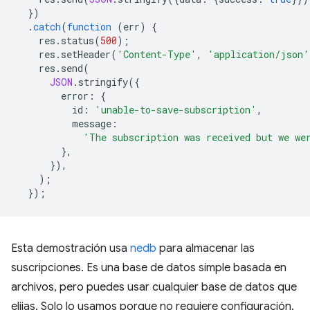
})
.
catch
(
function
(
err
)
{
res
.
status
(
500
);
res
.
setHeader
(
'Content-Type'
,
'application/json'
res
.
send
(
JSON
.
stringify
({
error
:
{
id
:
'unable-to-save-subscription'
,
message
:
'The subscription was received but we we
},
}),
);
});
Esta demostración usa
nedb
para almacenar las
suscripciones. Es una base de datos simple basada en
archivos, pero puedes usar cualquier base de datos que
elijas. Solo lo usamos porque no requiere configuración.