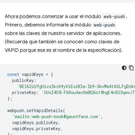
Ahora podemos comenzar a usar el módulo
web-push
.
Primero, debemos informarle al módulo
web-push
sobre las claves de nuestro servidor de aplicaciones.
(Recuerda que también se conocen como claves de
VAPID porque ese es el nombre de la especificación).
const
vapidKeys
=
{
publicKey
:
'BEl62iUYgUivxIkv69yViEuiBIa-Ib9-SkvMeAtA3LFgDzk
privateKey
:
'UUxI4O8-FbRouAevSmBQ6o18hgE4nSG3qwvJT
};
webpush
.
setVapidDetails
(
'mailto:web-push-book@gauntface.com'
,
vapidKeys
.
publicKey
,
vapidKeys
.
privateKey
,
);