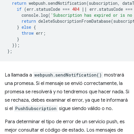
return
webpush
.
sendNotification
(
subscription
,
data
if
(
err
.
statusCode
===
404
||
err
.
statusCode
===
console
.
log
(
'Subscription has expired or is no
return
deleteSubscriptionFromDatabase
(
subscrip
}
else
{
throw
err
;
}
});
};
La llamada a
webpush.sendNotification()
mostrará
una promesa. Si el mensaje se envió correctamente, la
promesa se resolverá y no tendremos que hacer nada. Si
se rechaza, debes examinar el error, ya que te informará
si el
PushSubscription
sigue siendo válido o no.
Para determinar el tipo de error de un servicio push, es
mejor consultar el código de estado. Los mensajes de