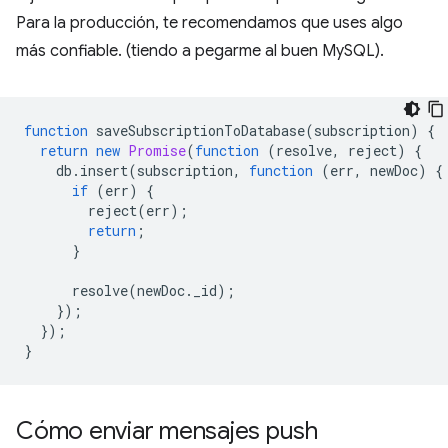
Para la producción, te recomendamos que uses algo
más confiable. (tiendo a pegarme al buen MySQL).
function
saveSubscriptionToDatabase
(
subscription
)
{
return
new
Promise
(
function
(
resolve
,
reject
)
{
db
.
insert
(
subscription
,
function
(
err
,
newDoc
)
{
if
(
err
)
{
reject
(
err
);
return
;
}
resolve
(
newDoc
.
_id
);
});
});
}
Cómo enviar mensajes push