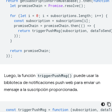
return
getSubscriptionsFromDatabase
().
then
(
function
let
promiseChain
=
Promise
.
resolve
();
for
(
let
i
=
0
;
i
 < 
subscriptions
.
length
;
i
++
)
{
const
subscription
=
subscriptions
[
i
];
promiseChain
=
promiseChain
.
then
(()
=
>
{
return
triggerPushMsg
(
subscription
,
dataToSend
});
}
return
promiseChain
;
});
Luego, la función
triggerPushMsg()
puede usar la
biblioteca de notificaciones push web para enviar un
mensaje a la suscripción proporcionada.
const
triggerPushMsg
=
function
(
subscription
,
dataT