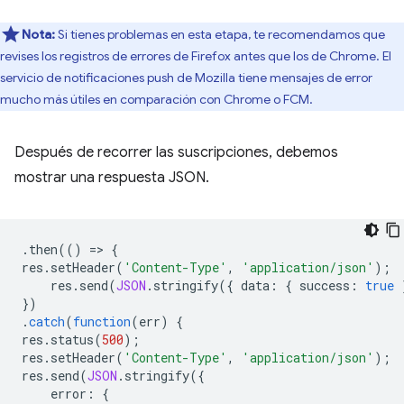
Nota:
Si tienes problemas en esta etapa, te recomendamos que
revises los registros de errores de Firefox antes que los de Chrome. El
servicio de notificaciones push de Mozilla tiene mensajes de error
mucho más útiles en comparación con Chrome o FCM.
Después de recorrer las suscripciones, debemos
mostrar una respuesta JSON.
.
then
(()
=
>
{
res
.
setHeader
(
'Content-Type'
,
'application/json'
);
res
.
send
(
JSON
.
stringify
({
data
:
{
success
:
true
})
.
catch
(
function
(
err
)
{
res
.
status
(
500
);
res
.
setHeader
(
'Content-Type'
,
'application/json'
);
res
.
send
(
JSON
.
stringify
({
error
:
{