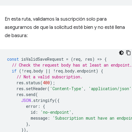
En esta ruta, validamos la suscripción solo para
asegurarnos de que la solicitud esté bien y no esté llena
de basura:
const
isValidSaveRequest
=
(
req
,
res
)
=
>
{
// Check the request body has at least an endpoint.
if
(
!
req
.
body
||
!
req
.
body
.
endpoint
)
{
// Not a valid subscription.
res
.
status
(
400
);
res
.
setHeader
(
'Content-Type'
,
'application/json'
res
.
send
(
JSON
.
stringify
({
error
:
{
id
:
'no-endpoint'
,
message
:
'Subscription must have an endpoi
},
}),