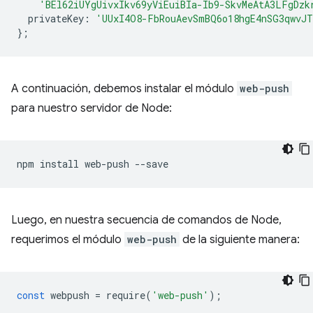
'BEl62iUYgUivxIkv69yViEuiBIa-Ib9-SkvMeAtA3LFgDzk
privateKey
:
'UUxI4O8-FbRouAevSmBQ6o18hgE4nSG3qwvJT
};
A continuación, debemos instalar el módulo
web-push
para nuestro servidor de Node:
npm
install
web-push
Luego, en nuestra secuencia de comandos de Node,
requerimos el módulo
web-push
de la siguiente manera:
const
webpush
=
require
(
'web-push'
);