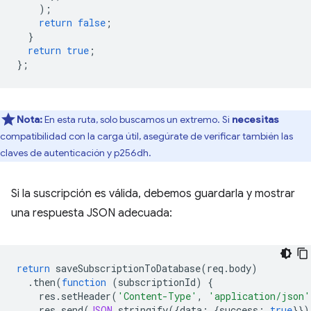
);
return
false
;
}
return
true
;
};
Nota:
En esta ruta, solo buscamos un extremo. Si
necesitas
compatibilidad con la carga útil, asegúrate de verificar también las
claves de autenticación y p256dh.
Si la suscripción es válida, debemos guardarla y mostrar
una respuesta JSON adecuada:
return
saveSubscriptionToDatabase
(
req
.
body
)
.
then
(
function
(
subscriptionId
)
{
res
.
setHeader
(
'Content-Type'
,
'application/json'
res
.
send
(
JSON
.
stringify
({
data
:
{
success
:
true
}})