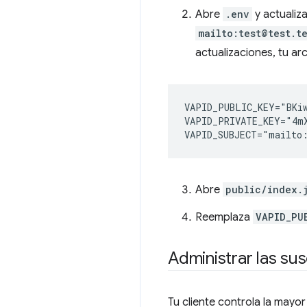
Abre
.env
y actualiz
mailto:test@test.t
actualizaciones, tu ar
VAPID_PUBLIC_KEY="BKiw
VAPID_PRIVATE_KEY="4mX
Abre
public/index.
Reemplaza
VAPID_PU
Administrar las su
Tu cliente controla la mayor