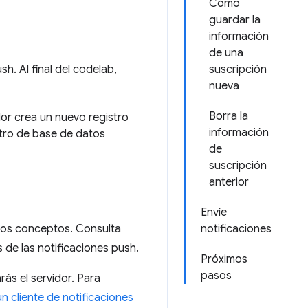
Cómo
guardar la
información
de una
. Al final del codelab,
suscripción
nueva
Borra la
idor crea un nuevo registro
información
stro de base de datos
de
suscripción
anterior
Envíe
chos conceptos. Consulta
notificaciones
de las notificaciones push.
Próximos
pasos
ás el servidor. Para
n cliente de notificaciones