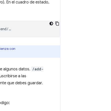
o). En el cuadro de estado,
mienza con
e algunos datos.
/add-
cribirse a las
iente que debes guardar.
ódigo: