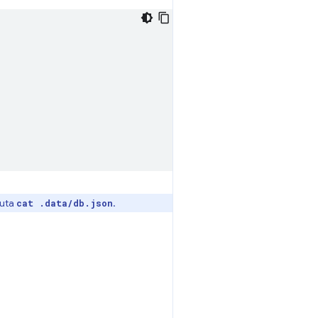
cuta
.
cat .data/db.json