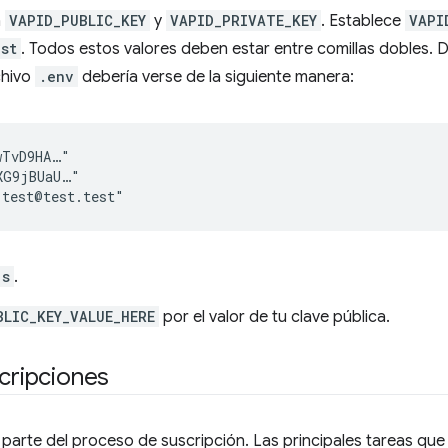
a
VAPID_PUBLIC_KEY
y
VAPID_PRIVATE_KEY
. Establece
VAPI
est
. Todos estos valores deben estar entre comillas dobles. D
chivo
.env
debería verse de la siguiente manera:
TvD9HA…"

G9jBUaU…"

js
.
BLIC_KEY_VALUE_HERE
por el valor de tu clave pública.
scripciones
 parte del proceso de suscripción. Las principales tareas que 