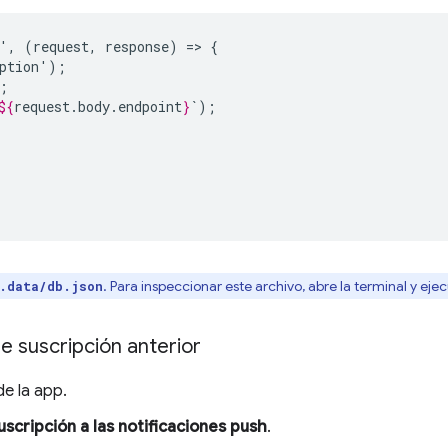
',
(request,
response)
=>
${
request
.
body
.
endpoint
}
. Para inspeccionar este archivo, abre la terminal y eje
.data/db.json
e suscripción anterior
de la app.
suscripción a las notificaciones push
.